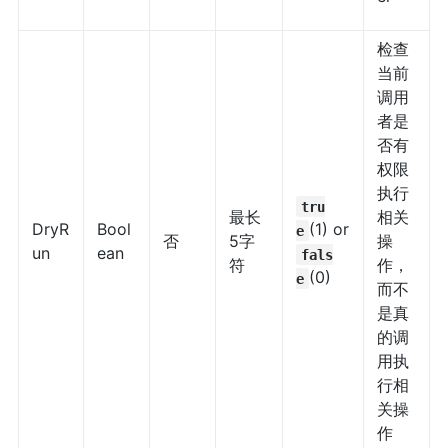
检查
当前
调用
者是
否有
权限
执行
tru
最长
相关
DryR
Bool
(1) or
e
否
5字
操
un
ean
fals
符
作，
(0)
e
而不
是真
的调
用执
行相
关操
作