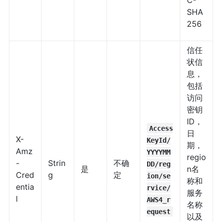
C-
SHA
256
信任
状信
息，
包括
访问
密钥
ID，
Access
日
X-
KeyId/
期，
Amz
YYYYMM
regio
-
Strin
不确
DD/reg
是
n名
Cred
g
定
ion/se
称和
entia
rvice/
服务
l
AWS4_r
名称
equest
以及