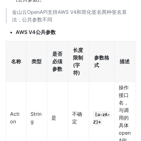
金山云OpenAPI支持AWS V4和简化签名两种签名算
法，公共参数不同
AWS V4公共参数
长度
是否
限制
参数格
名称
类型
必须
描述
(字
式
参数
符)
操作
接口
名，
与调
Acti
Strin
不确
[a-zA-
是
用的
on
g
定
Z]+
具体
open
API