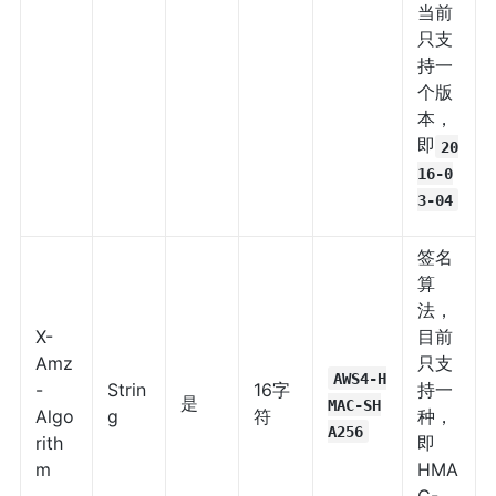
当前
只支
持一
个版
本，
即
20
16-0
3-04
签名
算
法，
X-
目前
Amz
只支
AWS4-H
-
Strin
16字
持一
是
MAC-SH
Algo
g
符
种，
A256
rith
即
m
HMA