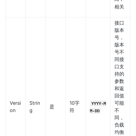
相关
接口
版本
号，
版本
号不
同接
口支
持的
参数
和返
回值
Versi
Strin
10字
可能
YYYY-M
是
on
g
符
不
M-DD
同，
负载
均衡