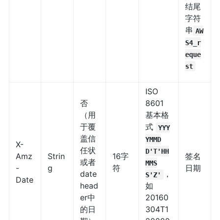
结尾
字符
串
AW
S4_r
eque
st
ISO
否
8601
（用
基本格
于覆
式
YYY
盖信
YMMD
X-
任状
D'T'HH
Amz
Strin
16字
签名
或者
MMS
-
g
符
日期
date
，
S'Z'
Date
head
如
er中
20160
的日
304T1