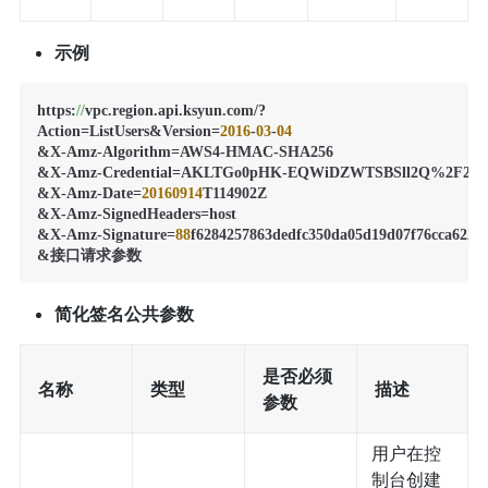
示例
https:
//
vpc.region.api.ksyun.com/?

Action=ListUsers&Version=
2016
-
03
-
04
&X-Amz-Algorithm=AWS4-HMAC-SHA256

&X-Amz-Credential=AKLTGo0pHK-EQWiDZWTSBSll2Q%2F20160
&X-Amz-Date=
20160914
T114902Z

&X-Amz-SignedHeaders=host

&X-Amz-Signature=
88
f6284257863dedfc350da05d19d07f76cca622e9
&接口请求参数
简化签名公共参数
是否必须
名称
类型
描述
参数
用户在控
制台创建