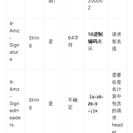
期）
20000
Z
X-
Amz
16进制
请求
-
Strin
64字
是
编码
表
签名
Sign
g
符
示
值
atur
e
需要
X-
在签
Amz
名计
-
算中
[a-zA-
Strin
不确
Sign
是
包含
Z0-9
g
定
edH
的请
-;]+
eade
求
rs
head
er