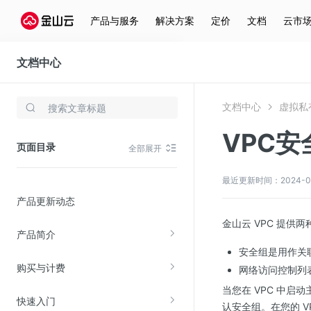
产品与服务
解决方案
定价
文档
云市
文档中心
虚拟私有网络(VPC)
文档中心
虚拟私有
存储与云分发
VPC安
文件存储KPFS
页面目录
全部展开
CDN
对象存储(KS3)
最近更新时间：2024-05-
产品更新动态
云硬盘(EBS)
金山云 VPC 提供
文件存储KFS
产品简介
全站加速
安全组是用作关
购买与计费
在线迁移服务
网络访问控制列表
当您在 VPC 中
快速入门
视频云服务
认安全组。在您的 