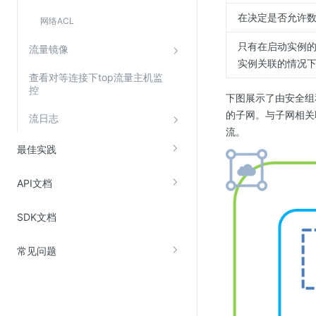
SSL证书管理
在决定是否允许
网络ACL
云安全中心
只有在启动实例
流量镜像
应急响应
实例关联的情况
查看对等连接下top流量主机监
控
合规性
下图展示了由安全组和
的子网。与子网相关
流日志
资质认证
流。
欧盟数据保护条例（GDPR）
最佳实践
API文档
SDK文档
常见问题