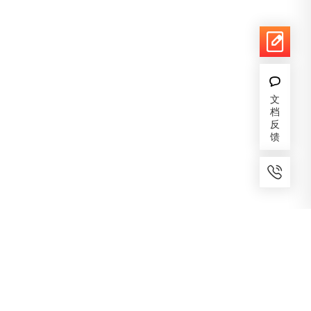
文
档
反
馈
7x24小时服务
免费备案