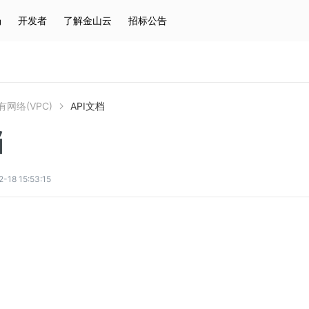
场
开发者
了解金山云
招标公告
热门搜索
云服务器
弹性IP
对象存储
IAM
网络(VPC)
API文档
档
8 15:53:15