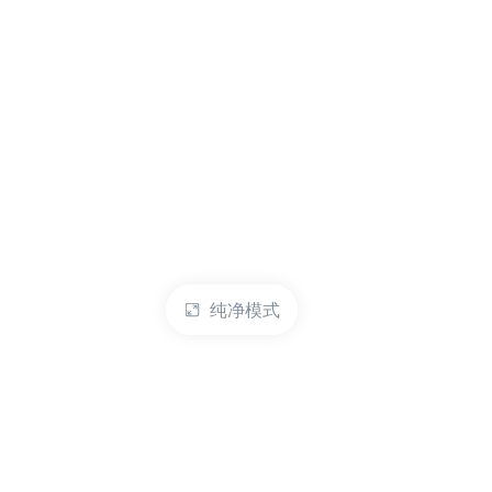
纯净模式
热门产品
账户管理
云服务器
管理控制台