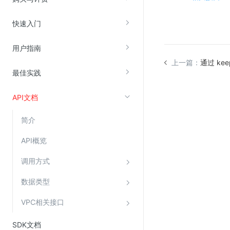
快速入门
视频云服务
云直播(KLS)
用户指南
云转码(KET)
上一篇：
通过 ke
最佳实践
边缘节点计算
API文档
云安全
简介
金山云云防火墙
大模型应用防火墙
API概览
渗透测试
调用方式
云堡垒机
数据类型
高防IP(KAD)
VPC相关接口
DDoS原生高防
主机安全
SDK文档