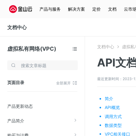
产品与服务
解决方案
定价
文档
云市
文档中心
文档中心
虚拟私有
虚拟私有网络(VPC)
API文
存储与云分发
文件存储KPFS
最近更新时间：2023-12-1
页面目录
全部展开
CDN
对象存储(KS3)
简介
产品更新动态
云硬盘(EBS)
API概览
调用方式
文件存储KFS
产品简介
数据类型
全站加速
VPC相关接口
购买与计费
在线迁移服务