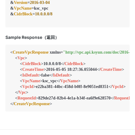
&
Version
=
2016
-
03
-
04
&
VpcName
=ksc_vpc

&
CidrBlock
=
10.0
.
0.0
/
8
Sample Response（返回）
<
CreateVpcResponse
 xmlns=
"http://vpc.api.ksyun.com/doc/2016-03
<
Vpc
>
<
CidrBlock
>
10.0.0.0/8
</
CidrBlock
>
<
CreateTime
>
2016-05-05 18:27:36.055044
</
CreateTime
>
<
IsDefault
>
false
</
IsDefault
>
<
VpcName
>
ksc_vpc
</
VpcName
>
<
VpcId
>
e22ba381-44bc-458d-b0ff-8e9051ed8351
</
VpcId
>
</
Vpc
>
<
RequestId
>
829de27d-02b4-4e1a-b34f-ea6f9e628570
</
RequestId
>
</
CreateVpcResponse