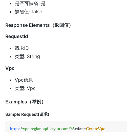
是否可缺省: 是
缺省值: false
Response Elements（返回值）
RequestId
请求ID
类型: String
Vpc
Vpc信息
类型: Vpc
Examples（举例）
Sample Request(请求)
https:
/
/vpc.region.api.ksyun.com/
?A
ction=
CreateVpc