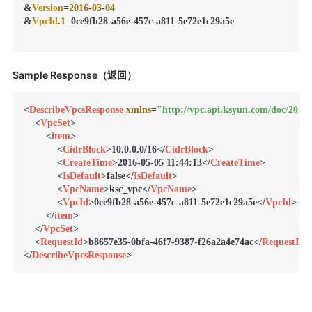
&
Version
=
2016
-
03
-
04
&
VpcId
.
1
=0ce9fb28-a56e-457c-a811-5e72e1c29a5e

Sample Response（返回）
<
DescribeVpcsResponse
xmlns
=
"http://vpc.api.ksyun.com/doc/2016-
<
VpcSet
>
<
item
>
<
CidrBlock
>
10.0.0.0/16
</
CidrBlock
>
<
CreateTime
>
2016-05-05 11:44:13
</
CreateTime
>
<
IsDefault
>
false
</
IsDefault
>
<
VpcName
>
ksc_vpc
</
VpcName
>
<
VpcId
>
0ce9fb28-a56e-457c-a811-5e72e1c29a5e
</
VpcId
>
</
item
>
</
VpcSet
>
<
RequestId
>
b8657e35-0bfa-46f7-9387-f26a2a4e74ac
</
RequestId
>
</
DescribeVpcsResponse
>