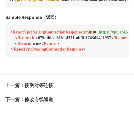
Sample Response（返回）
<
RejectVpcPeeringConnectionResponse
xmlns
=
"https://vpc.api.ks
<
RequestId
>
679dddcc-6f1d-4371-abf8-1743d0421957
</
RequestId
<
Return
>
true
</
Return
>
</
RejectVpcPeeringConnectionResponse
>
上一篇：接受对等连接
下一篇：修改专线通道