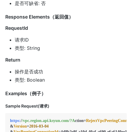
是否可缺省: 否
Response Elements（返回值）
RequestId
请求ID
类型: String
Return
操作是否成功
类型: Boolean
Examples（例子）
Sample Request(请求)
https:
/
/vpc.region.api.ksyun.com/
?A
ction=
RejectVpcPeeringConnec
&
Version
=
2016
-
03
-
04
&
VpcPeeringConnectionId