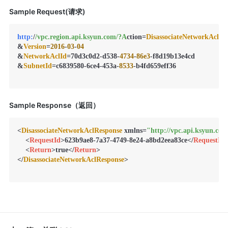
Sample Request(请求)
http:
/
/vpc.region.api.ksyun.com/
?A
ction=
DisassociateNetworkAcl
&
Version
=
2016
-
03
-
04
&
NetworkAclId
=70d3c0d2-d538-
4734
-
86e3
-f8d19b13e4cd

&
SubnetId
=c6839580-6ce4-453a-
8533
-b4fd659eff36

Sample Response（返回）
<
DisassociateNetworkAclResponse
 xmlns=
"http://vpc.api.ksyun.com
<
RequestId
>
623b9ae8-7a37-4749-8e24-a8bd2eea83ce
</
RequestId
<
Return
>
true
</
Return
>
</
DisassociateNetworkAclResponse
>
