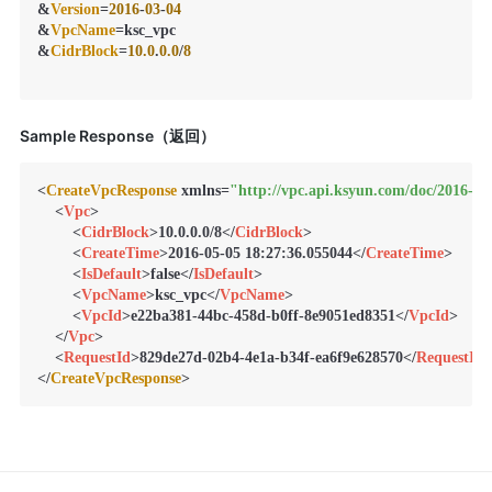
&
Version
=
2016
-
03
-
04
&
VpcName
=ksc_vpc

&
CidrBlock
=
10.0
.
0.0
/
8
Sample Response（返回）
<
CreateVpcResponse
 xmlns=
"http://vpc.api.ksyun.com/doc/2016-03
<
Vpc
>
<
CidrBlock
>
10.0.0.0/8
</
CidrBlock
>
<
CreateTime
>
2016-05-05 18:27:36.055044
</
CreateTime
>
<
IsDefault
>
false
</
IsDefault
>
<
VpcName
>
ksc_vpc
</
VpcName
>
<
VpcId
>
e22ba381-44bc-458d-b0ff-8e9051ed8351
</
VpcId
>
</
Vpc
>
<
RequestId
>
829de27d-02b4-4e1a-b34f-ea6f9e628570
</
RequestId
>
</
CreateVpcResponse