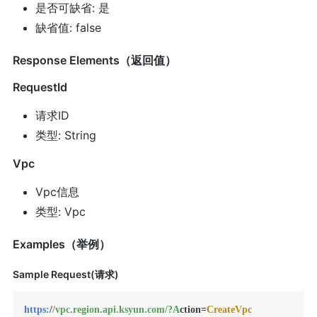
是否可缺省: 是
缺省值: false
Response Elements（返回值）
RequestId
请求ID
类型: String
Vpc
Vpc信息
类型: Vpc
Examples（举例）
Sample Request(请求)
https:
/
/vpc.region.api.ksyun.com/
?A
ction=
CreateVpc