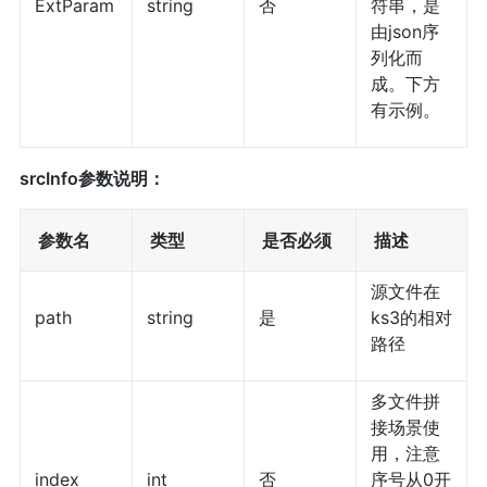
ExtParam
string
否
符串，是
由json序
列化而
成。下方
有示例。
srcInfo参数说明：
参数名
类型
是否必须
描述
源文件在
path
string
是
ks3的相对
路径
多文件拼
接场景使
用，注意
index
int
否
序号从0开