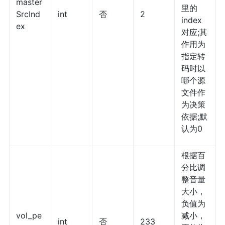
master
里的
SrcInd
int
否
2
index
ex
对应;其
作用为
指定转
码时以
哪个源
文件作
为决策
依据;默
认为0
根据百
分比调
整音量
大小，
负值为
vol_pe
减小，
int
否
233