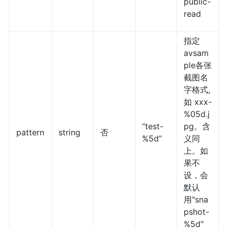
public-
read
指定
avsam
ple各张
截图名
字格式,
如 xxx-
%05d.j
“test-
pg。含
pattern
string
否
%5d”
义同
上。如
果不
设，会
默认
用"sna
pshot-
%5d"