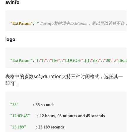
avinfo
"ExtParam"
:
""
//avinfo暂时没有ExtParam，所以可以选择不传
logo
"ExtParam"
:
"{
\"
f
\"
:
\"
flv
\"
,
\"
LOGOS
\"
:[[{
\"
dx
\"
:
\"
20
\"
,
\"
disable
表格中的参数ss与duration支持三种时间格式，选任其一
即可：
"55"
            : 55 seconds

"12:03:45"
      : 12 hours, 03 minutes and 45 seconds

"23.189"
        : 23.189 seconds