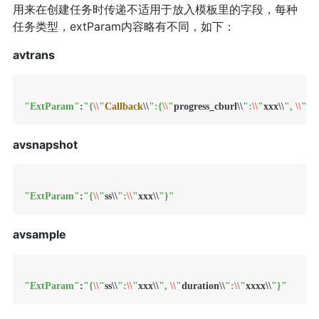
用来在创建任务时传递不适用于放入模板里的字段，每种
任务类型，extParam内容略有不同，如下：
avtrans
"ExtParam"
:
"{
\\
"
Callback
\\
":{
\\
"
progress_cburl\\
":
\\
"
xxx\\
", 
\\
"
pr
avsnapshot
"ExtParam"
:
"{
\\
"
ss\\
":
\\
"
xxx\\
"}"
avsample
"ExtParam"
:
"{
\\
"
ss\\
":
\\
"
xxx\\
", 
\\
"
duration\\
":
\\
"
xxxx\\
"}"