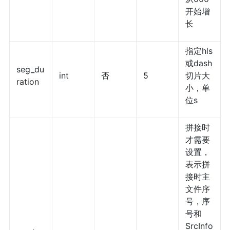
开始增
长
指定hls
或dash
seg_du
int
否
5
切片大
ration
小，单
位s
拼接时
才需要
设置，
表示拼
接时主
文件序
号，序
号和
SrcInfo