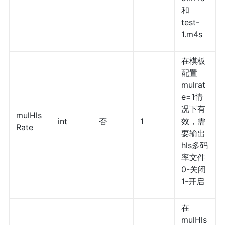
和
test-
1.m4s
在模板
配置
mulrat
e=1情
况下有
mulHls
int
否
1
效，需
Rate
要输出
hls多码
率文件
0-关闭
1-开启
在
mulHls