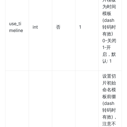
为时间
模板
(dash
use_ti
int
否
1
转码时
meline
有效)
0-关闭
1-开
启，默
认: 1
设置切
片初始
命名模
板前缀
(dash
转码时
有效)，
注意不