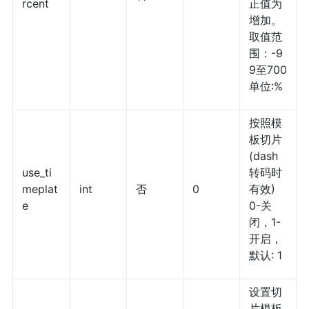
rcent
正值为
增加。
取值范
围：-9
9至700
单位:%
按照模
板切片
(dash
use_ti
转码时
meplat
int
否
0
有效)
e
0-关
闭，1-
开启，
默认: 1
设置切
片模板