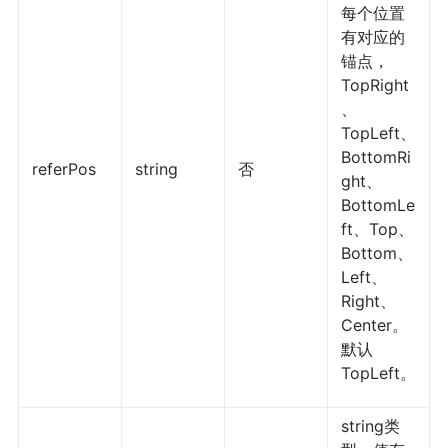
每个位置
有对应的
锚点，
TopRight
、
TopLeft、
BottomRi
referPos
string
否
ght、
BottomLe
ft、Top、
Bottom、
Left、
Right、
Center。
默认
TopLeft。
string类