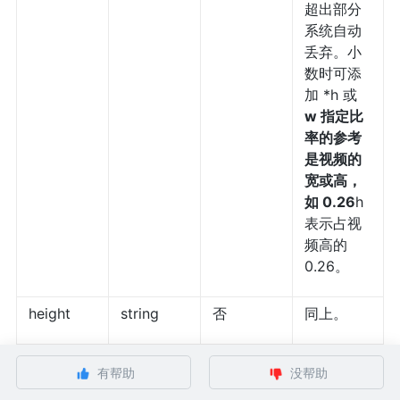
超出部分
系统自动
丢弃。小
数时可添
加 *h 或
w 指定比
率的参考
是视频的
宽或高，
如 0.26
h
表示占视
频高的
0.26。
height
string
否
同上。
不透明度
有帮助
没帮助
设置，范