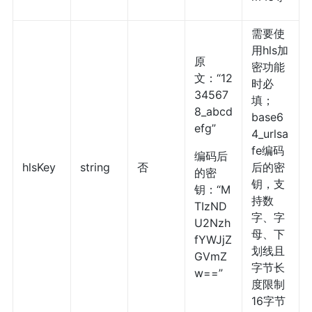
需要使
用hls加
原
密功能
文：“12
时必
34567
填；
8_abcd
base6
efg”
4_urlsa
fe编码
编码后
hlsKey
string
否
后的密
的密
钥，支
钥：“M
持数
TIzND
字、字
U2Nzh
母、下
fYWJjZ
划线且
GVmZ
字节长
w==”
度限制
16字节