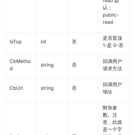
read 默
认：
public-
read
是否置顶
IsTop
int
否
1-是 0-否
CbMetho
回调用户
string
否
d
请求方法
回调用户
CbUrl
string
否
地址
附加参
数。注
意，此值
是一个字