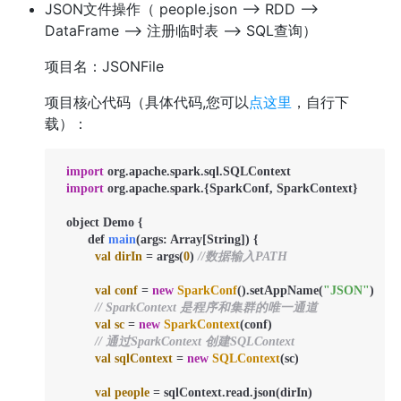
JSON文件操作（ people.json --> RDD -->
DataFrame --> 注册临时表 --> SQL查询）
项目名：JSONFile
项目核心代码（具体代码,您可以
点这里
，自行下
载）：
import
 org.apache.spark.sql.SQLContext

import
 org.apache.spark.{SparkConf, SparkContext}

  object Demo {

  	def 
main
(args: Array[String])
 {

val
dirIn
=
 args(
0
) 
//数据输入PATH
val
conf
=
new
SparkConf
().setAppName(
"JSON"
)

// SparkContext 是程序和集群的唯一通道
val
sc
=
new
SparkContext
(conf)

// 通过SparkContext 创建SQLContext
val
sqlContext
=
new
SQLContext
(sc)

val
people
=
 sqlContext.read.json(dirIn)
