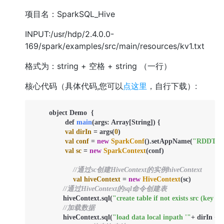
项目名：SparkSQL_Hive
INPUT:/usr/hdp/2.4.0.0-
169/spark/examples/src/main/resources/kv1.txt
格式为：string + 空格 + string （一行）
核心代码（具体代码,您可以
点这里
，自行下载）:
  	object Demo  {

    		def 
main
(args: Array[String])
 {

val
dirIn
=
 args(
0
)

val
conf
=
new
SparkConf
().setAppName(
"RDDToD
val
sc
=
new
SparkContext
(conf)

//通过sc创建HiveContext的实例hiveContext
val
hiveContext
=
new
HiveContext
(sc)

//通过HiveContext的sql命令创建表
  	       hiveContext.sql(
"create table if not exists src (key in
//加载数据
  	       hiveContext.sql(
"load data local inpath '"
+ dirIn +
"