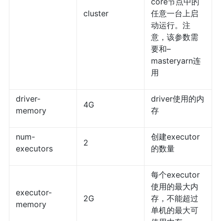
core节点中的
cluster
任意一台上启
动运行。注
意，该参数需
要和–
masteryarn连
用
driver-
driver使用的内
4G
memory
存
num-
创建executor
2
executors
的数量
每个executor
使用的最大内
executor-
2G
存，不能超过
memory
单机的最大可