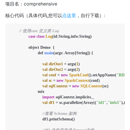
项目名：comprehensive
核心代码（具体代码,您可以
点这里
，自行下载）:
// 使用case 定义类 Log
case
class
Log
(id:String,info:String)

		object Demo  {

	  		def 
main
(args: Array[String])
 {

val
dirOut1
=
 args(
1
)

val
dirOut2
=
 args(
2
)

val
conf
=
new
SparkConf
().setAppName(
"RDDT
val
sc
=
new
SparkContext
(conf)

val
sqlContext
=
new
SQLContext
(sc)

			mix

import
 sqlContext.implicits._

val
df1
=
 sc.parallelize(Array((
"id1"
,
"info1"
),(
"i
//查看 Schema 架构
			    df1.printSchema()
