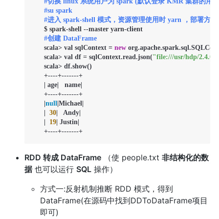
#切换 linux 系统用户为 spark (默认登录 KMR 集群的用户为 r
#su spark  
#进入 spark-shell 模式，资源管理使用时 yarn ，部署方式是 c
      $ spark-shell --master yarn-client  

#创建 DataFrame  
      scala> val sqlContext = 
new
 org.apache.spark.sql.SQLConte
      scala> val df = sqlContext.read.json(
"file:///usr/hdp/2.4.0
      scala> df.show()

      +----+-------+

      | age|   name|

      +----+-------+

      |
null
|Michael|

      |  
30
|   Andy|

      |  
19
| Justin|

      +----+-------+			
RDD 转成 DataFrame
（使 people.txt
非结构化的数
据
也可以运行
SQL
操作）
方式一:反射机制推断 RDD 模式，得到
DataFrame(在源码中找到DDToDataFrame项目
即可)