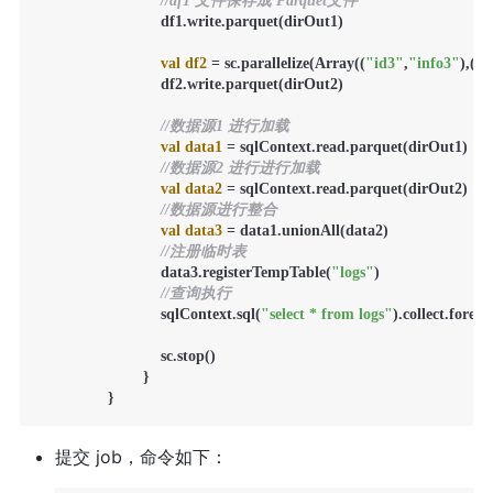
//df1 文件保存成 Parquet文件
			    df1.write.parquet(dirOut1)

val
df2
=
 sc.parallelize(Array((
"id3"
,
"info3"
),(
"i
			    df2.write.parquet(dirOut2)

//数据源1 进行加载
val
data1
=
 sqlContext.read.parquet(dirOut1)

//数据源2 进行进行加载
val
data2
=
 sqlContext.read.parquet(dirOut2)

//数据源进行整合
val
data3
=
 data1.unionAll(data2)

//注册临时表
			    data3.registerTempTable(
"logs"
)

//查询执行
			    sqlContext.sql(
"select * from logs"
).collect.foreac
			    sc.stop()

	 		}

		}    	
提交 job，命令如下：