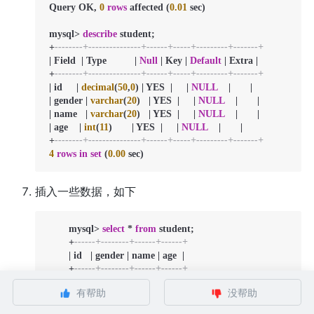
 Query OK, 
0
rows
 affected (
0.01
 sec)

 mysql
>
describe
 student;

+
--------+---------------+------+-----+---------+-------+
|
 Field  
|
 Type          
|
Null
|
 Key 
|
Default
|
 Extra 
|
+
--------+---------------+------+-----+---------+-------+
|
 id     
|
decimal
(
50
,
0
) 
|
 YES  
|
|
NULL
|
|
|
 gender 
|
varchar
(
20
)   
|
 YES  
|
|
NULL
|
|
|
 name   
|
varchar
(
20
)   
|
 YES  
|
|
NULL
|
|
|
 age    
|
int
(
11
)       
|
 YES  
|
|
NULL
|
|
+
--------+---------------+------+-----+---------+-------+
4
rows
in
set
 (
0.00
 sec)
插入一些数据，如下
   	mysql
>
select
*
from
 student;

+
------+--------+------+------+
|
 id   
|
 gender 
|
 name 
|
 age  
|
+
------+--------+------+------+
|
0
|
 male   
|
 Mike 
|
12
|
有帮助
没帮助
|
1
|
 male   
|
 Ben  
|
13
|
|
2
|
 female 
|
 Lily 
|
12
|