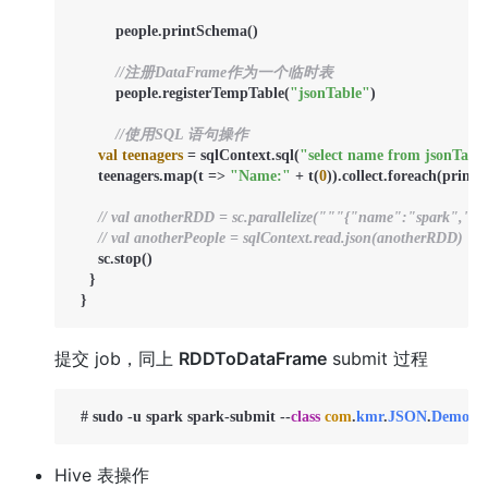
  	  people.printSchema()

//注册DataFrame作为一个临时表
  	  people.registerTempTable(
"jsonTable"
)

//使用SQL 语句操作
val
teenagers
=
 sqlContext.sql(
"select name from jsonTabl
      teenagers.map(t => 
"Name:"
 + t(
0
)).collect.foreach(println
// val anotherRDD = sc.parallelize("""{"name":"spark","
// val anotherPeople = sqlContext.read.json(anotherRDD)
      sc.stop()

    }

  }
提交 job，同上
RDDToDataFrame
submit 过程
  # sudo -u spark spark-submit --
class
com
.
kmr
.
JSON
.
Demo
 --
Hive 表操作