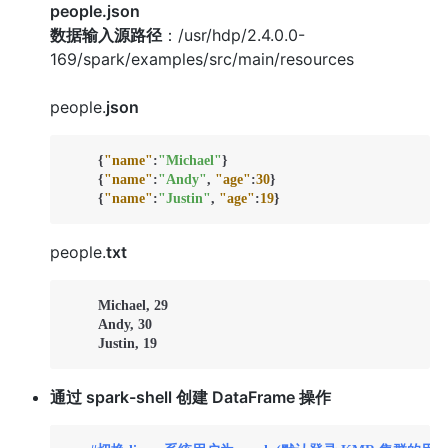
people.json
数据输入源路径
：/usr/hdp/2.4.0.0-
169/spark/examples/src/main/resources
people.
json
{
"name"
:
"Michael"
}
{
"name"
:
"Andy"
,
"age"
:
30
}
{
"name"
:
"Justin"
,
"age"
:
19
}
people.
txt
  	Michael, 29  

  	Andy, 30  

  	Justin, 19
通过 spark-shell 创建 DataFrame 操作