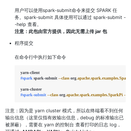
用户可以使用spark-submit命令来提交 SPARK 任
务。spark-submit 具体使用可以通过 spark-submit -
-help 查看。
注意：此包由官方提供，因此无需上传 jar 包
程序提交
在命令行中执行如下命令
 yarn-client  

#spark
 spark-submit 
--class
 org
.apache
.spark
.examples
.Spark
 yarn-cluster  

#spark-submit
--class
 org
.apache
.spark
.examples
.SparkPi
--m
注意：因为是 yarn cluster 模式，所以在终端看不到任何
输出信息（这里仅指有效输出信息，debug 的标准输出已
被屏蔽），需要在 yarn 的控制台 查看打印的日志 log，