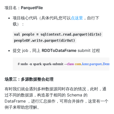
项目名：
ParquetFile
项目核心代码（具体代码,您可以
点这里
，自行下
载）：
val people = sqlContext.read.parquet(dirIn)
peopleDF.write.parquet(dirOut)
提交 job，同上
RDDToDataFrame
submit 过程
 # sudo -u spark spark-submit --
class
com
.
kmr
.
parquet
.
Demo
 
场景三：多源数据整合处理
有时我们就会遇到多种数据源同时存在的情况，此时，通
过不同的数据源，构造基于相同的 Schema 的
DataFrame ，进行汇总操作，可用合并操作，这里有一个
例子来帮助您理解。