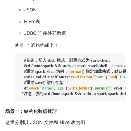
JSON
Hive 表
JDBC 连接外部数据
shell 下的代码如下：
    #首先，切入 shell 模式，部署方式为 yarn-client

    #cd /home/spark && sudo -u spark spark-shell 
--master yarn-
    #通过 spark-shell 为例， 
format
() 指定加载格式，默认是 Parque
    scala> val df = sqlContext.
read
.
format
(
"json"
).
load
(
"file:/
    #通过 save() 进行存盘

    df.
select
(
"name"
,
"age"
).
write
.
format
(
"parquet"
).save(
"/us
  *注意：执行#cd /home/spark && sudo -u spark spark-shell 
场景一：结构化数据处理
这里分别以 JSON 文件和 Hive 表为例