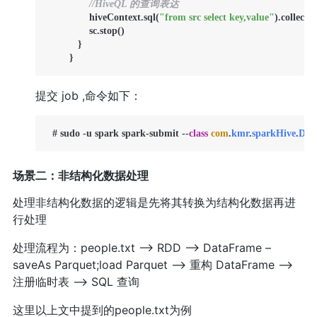
//HiveQL 的查询表达
  	       hiveContext.sql(
"from src select key,value"
).collect.
  	       sc.stop()

   	   }

  	}
提交 job ,命令如下：
  # sudo -u spark spark-submit --
class
com
.
kmr
.
sparkHive
.
De
场景二：非结构化数据处理
处理非结构化数据的逻辑是先将其转换为结构化数据再进
行处理
处理流程为：people.txt --> RDD --> DataFrame –
saveAs Parquet;load Parquet --> 重构 DataFrame -->
注册临时表 --> SQL 查询
这里以上文中提到的people.txt为例