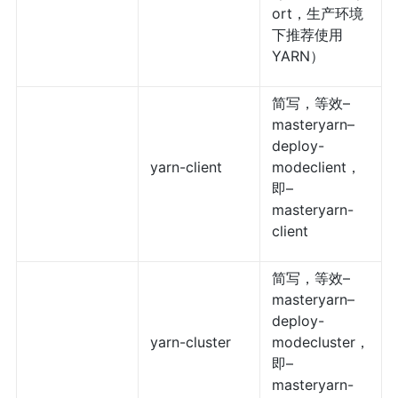
ort，生产环境
下推荐使用
YARN）
简写，等效–
masteryarn–
deploy-
yarn-client
modeclient，
即–
masteryarn-
client
简写，等效–
masteryarn–
deploy-
yarn-cluster
modecluster，
即–
masteryarn-