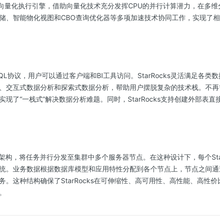
用原生向量化执行引擎，借助向量化技术充分发挥CPU的并行计算潜力，在多
储、智能物化视图和CBO查询优化器等多项加速技术协同工作，实现了相较
MySQL协议，用户可以通过客户端和BI工具访问。StarRocks灵活满足
、交互式数据分析和探索式数据分析，帮助用户摆脱复杂的技术栈。不再需
现了“一栈式”解决数据分析难题。同时，StarRocks支持创建外部表直接访
用MPP架构，将任务并行分发至集群中多个服务器节点。在这种设计下，每个Sta
统。业务数据根据数据库模型和应用特性分配到各个节点上，节点之间通
务。这种结构确保了StarRocks在可伸缩性、高可用性、高性能、高性
。