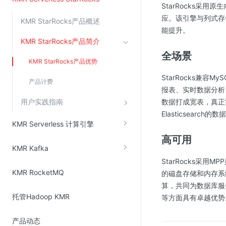
StarRocks采
应。该引擎与列式存
KMR StarRocks产品概述
视频云服务
能提升。
KMR StarRocks产品简介
云直播(KLS)
全场景
云转码(KET)
KMR StarRocks产品优势
边缘节点计算
StarRocks兼容
产品计费
报表、实时数据分析
用户实践指南
数据打成宽表，真正实
云安全
Elasticsearch的数据
金山云云防火墙
KMR Serverless 计算引擎
大模型应用防火墙
高可用
KMR Kafka
渗透测试
StarRocks采
云堡垒机
KMR RocketMQ
的磁盘存储和内存系
算，共同为数据库服
高防IP(KAD)
托管Hadoop KMR
等方面具有卓越优势
DDoS原生高防
主机安全
产品动态