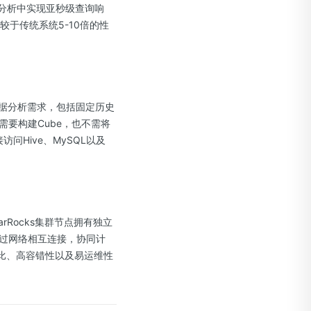
维分析中实现亚秒级查询响
于传统系统5-10倍的性
各类数据分析需求，包括固定历史
要构建Cube，也不需将
问Hive、MySQL以及
rRocks集群节点拥有独立
过网络相互连接，协同计
价比、高容错性以及易运维性