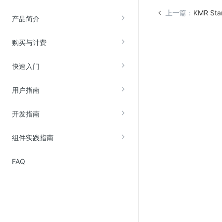
Web应用防火墙(WAF)
上一篇：
KMR St
产品简介
密钥管理服务
SSL证书管理
购买与计费
云安全中心
快速入门
应急响应
用户指南
合规性
开发指南
资质认证
欧盟数据保护条例（GDPR）
组件实践指南
FAQ