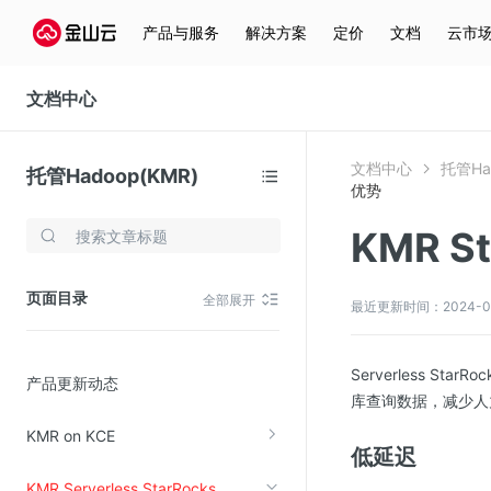
产品与服务
解决方案
定价
文档
云市
文档中心
文档中心
托管Ha
托管Hadoop(KMR)
优势
KMR S
存储与云分发
文件存储KPFS
页面目录
全部展开
最近更新时间：2024-03-
CDN
对象存储(KS3)
Serverless 
产品更新动态
云硬盘(EBS)
库查询数据，减少人
文件存储KFS
KMR on KCE
低延迟
全站加速
KMR Serverless StarRocks
在线迁移服务