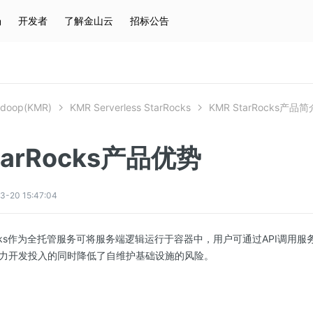
场
开发者
了解金山云
招标公告
热门搜索
云服务器
弹性IP
对象存储
IAM
doop(KMR)
KMR Serverless StarRocks
KMR StarRocks产品简
tarRocks产品优势
20 15:47:04
StarRocks作为全托管服务可将服务端逻辑运行于容器中，用户可通过API调
力开发投入的同时降低了自维护基础设施的风险。