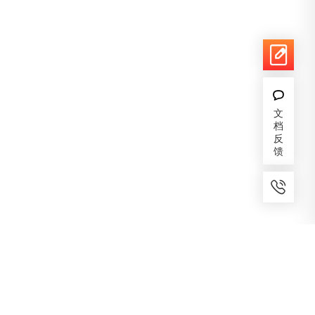
文
档
反
馈
7x24小时服务
免费备案