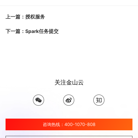
上一篇：授权服务
下一篇：Spark任务提交
关注金山云
咨询热线：400-1070-808