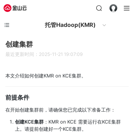
托管Hadoop(KMR)
创建集群
最近更新时间：2025-11-21 19:07:09
本文介绍如何创建KMR on KCE集群。
前提条件
在开始创建集群前，请确保您已完成以下准备工作：
创建KCE集群
：KMR on KCE 需要运行在KCE集群
上。请提前创建好一个KCE集群。