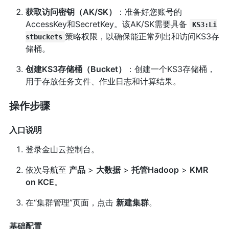
获取访问密钥（AK/SK）
：准备好您账号的
AccessKey和SecretKey。该AK/SK需要具备
KS3:Li
策略权限，以确保能正常列出和访问KS3存
stbuckets
储桶。
创建KS3存储桶（Bucket）
：创建一个KS3存储桶，
用于存放任务文件、作业日志和计算结果。
操作步骤
入口说明
登录金山云控制台。
依次导航至
产品
​ >
大数据
​ >
托管Hadoop
​ >
KMR
on KCE
。
在“集群管理”页面，点击
新建集群
。
基础配置