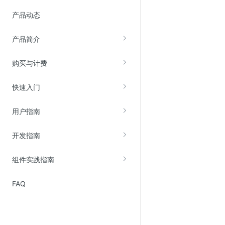
Web应用防火墙(WAF)
产品动态
密钥管理服务
产品简介
SSL证书管理
云安全中心
购买与计费
应急响应
快速入门
合规性
用户指南
资质认证
欧盟数据保护条例（GDPR）
开发指南
组件实践指南
FAQ