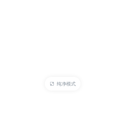
纯净模式
热门产品
账户管理
云服务器
管理控制台