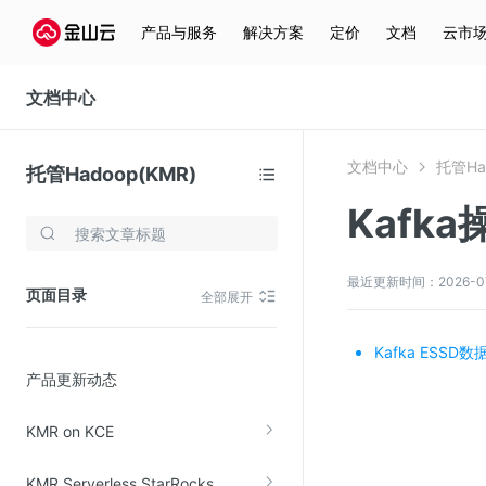
产品与服务
解决方案
定价
文档
云市
文档中心
文档中心
托管Ha
托管Hadoop(KMR)
Kafk
存储与云分发
文件存储KPFS
最近更新时间：2026-07-0
页面目录
全部展开
CDN
对象存储(KS3)
Kafka ESS
产品更新动态
云硬盘(EBS)
文件存储KFS
KMR on KCE
全站加速
KMR Serverless StarRocks
在线迁移服务