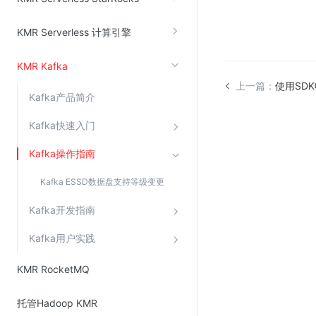
KMR Serverless 计算引擎
视频云服务
云直播(KLS)
KMR Kafka
云转码(KET)
上一篇：
使用SD
Kafka产品简介
边缘节点计算
Kafka快速入门
云安全
Kafka操作指南
金山云云防火墙
Kafka ESSD数据盘支持等级变更
大模型应用防火墙
Kafka开发指南
渗透测试
云堡垒机
Kafka用户实践
高防IP(KAD)
KMR RocketMQ
DDoS原生高防
托管Hadoop KMR
主机安全