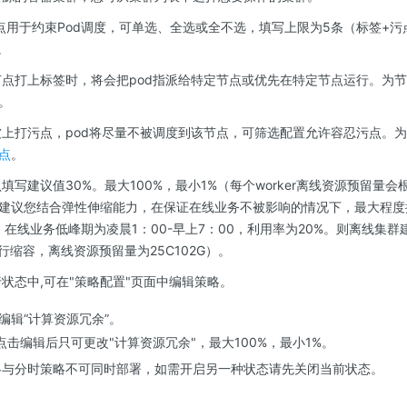
点用于约束Pod调度，可单选、全选或全不选，填写上限为5条（标签+
。
点打上标签时，将会把pod指派给特定节点或优先在特定节点运行。为
。
上打污点，pod将尽量不被调度到该节点，可筛选配置允许容忍污点。
点
。
填写建议值30%。最大100%，最小1%（每个worker离线资源预留量
建议您结合弹性伸缩能力，在保证在线业务不被影响的情况下，最大程度
G，在线业务低峰期为凌晨1：00-早上7：00，利用率为20%。则离线集群
行缩容，离线资源预留量为25C102G）。
状态中,可在"策略配置"页面中编辑策略。
编辑“计算资源冗余”。
击编辑后只可更改"计算资源冗余"，最大100%，最小1%。
与分时策略不可同时部署，如需开启另一种状态请先关闭当前状态。