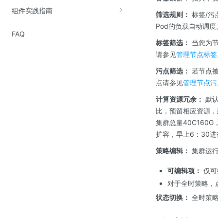
组件实践指南
筛选规则：
标签/污
Pod的负载自动调度
FAQ
标签筛选：
当您为节
请参见
管理节点标签
污点筛选：
若节点被
点请参见
管理节点污
计算资源冗余：
默认
比，预留相应资源，
集群总量40C160
扩容，早上6：30进
策略编辑：
集群运行
可编辑项：
仅可
对于全时策略，点
状态切换：
全时策略