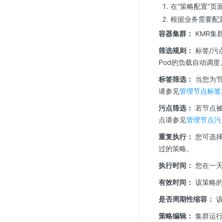
在“策略配置”页
根据业务需要配
容器集群：
KMR集
筛选规则：
标签/污
Pod的负载自动调度
标签筛选：
当您为节
请参见
管理节点标签
污点筛选：
若节点被
点请参见
管理节点污
重复执行：
您可选择
过的策略。
执行时间：
您在一天
有效时间：
该策略的
是否周期性缩容：
该
策略编辑：
集群运行