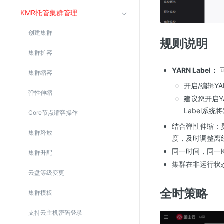
Web应用防火墙(WAF)
KMR托管集群管理
密钥管理服务
创建集群
SSL证书管理
规则说明
集群扩容
云安全中心
YARN Label：
应急响应
集群缩容
开启/编辑YA
弹性伸缩
合规性
建议您开启Y
Label系
Core节点缩容操作
资质认证
结合弹性伸缩：
欧盟数据保护条例（GDPR）
集群释放
度，及时调整离
同一时间，同一
集群升配
集群在非运行状
云盘等级变更
全时策略
集群模板
支持云主机密码登录