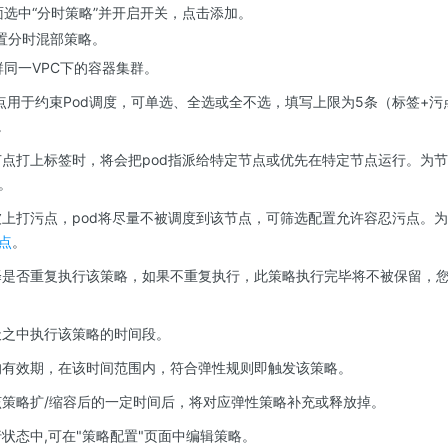
面选中“分时策略”并开启开关，点击添加。
置分时混部策略。
群同一VPC下的容器集群。
点用于约束Pod调度，可单选、全选或全不选，填写上限为5条（标签+
。
点打上标签时，将会把pod指派给特定节点或优先在特定节点运行。为
。
上打污点，pod将尽量不被调度到该节点，可筛选配置允许容忍污点。
点
。
是否重复执行该策略，如果不重复执行，此策略执行完毕将不被保留，
之中执行该策略的时间段。
有效期，在该时间范围内，符合弹性规则即触发该策略。
策略扩/缩容后的一定时间后，将对应弹性策略补充或释放掉。
状态中,可在"策略配置"页面中编辑策略。