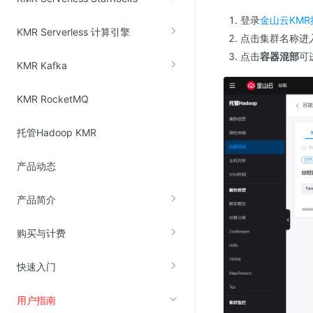
登录
金山云KMR
KMR Serverless 计算引擎
视频云服务
点击集群名称进
点击
容器混部
可
云直播(KLS)
KMR Kafka
云转码(KET)
KMR RocketMQ
边缘节点计算
托管Hadoop KMR
云安全
产品动态
金山云云防火墙
大模型应用防火墙
产品简介
渗透测试
购买与计费
云堡垒机
高防IP(KAD)
快速入门
DDoS原生高防
用户指南
主机安全