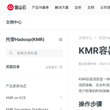
产品与服务
解决方案
定价
文档
云市
文档中心
文档中心
托管Ha
托管Hadoop(KMR)
KMR
存储与云分发
文件存储KPFS
最近更新时间：2024-08-1
页面目录
全部展开
CDN
对象存储(KS3)
KMR容器混部是一
混部策略。在全时混
产品更新动态
云硬盘(EBS)
用户部署的时间策略
文件存储KFS
KMR on KCE
全站加速
操作步骤
KMR Serverless StarRocks
在线迁移服务