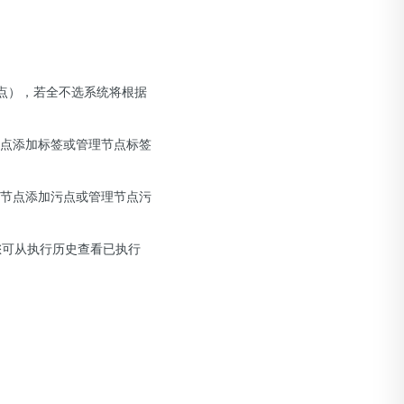
污点），若全不选系统将根据
节点添加标签或管理节点标签
为节点添加污点或管理节点污
您可从执行历史查看已执行