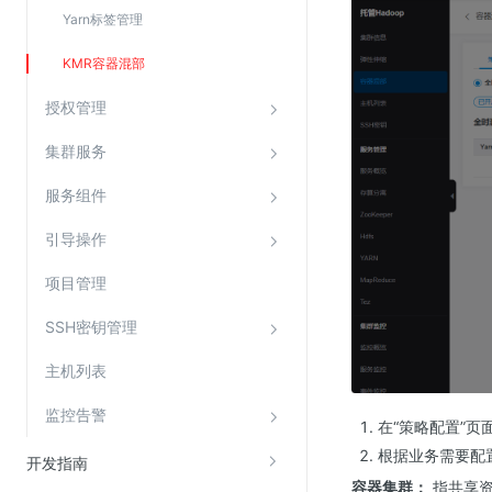
Yarn标签管理
KMR容器混部
授权管理
集群服务
服务组件
引导操作
项目管理
SSH密钥管理
主机列表
监控告警
在“策略配置”页
根据业务需要配
开发指南
容器集群：
指共享资