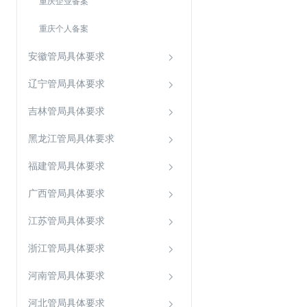
重庆企业备案
Web应用防火墙(WAF)
重庆个人备案
密钥管理服务
SSL证书管理
安徽管局具体要求
云安全中心
辽宁管局具体要求
应急响应
吉林管局具体要求
合规性
黑龙江管局具体要求
资质认证
福建管局具体要求
欧盟数据保护条例（GDPR）
广西管局具体要求
江苏管局具体要求
浙江管局具体要求
河南管局具体要求
河北管局具体要求