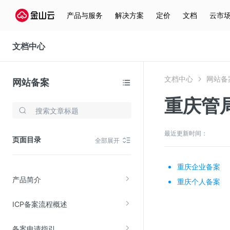
产品与服务
解决方案
定价
文档
云市
文档中心
文档中心
网站备
网站备案
重庆管
存储与云分发
文件存储KPFS
最近更新时间：
页面目录
全部展开
CDN
对象存储(KS3)
重庆企业备案
产品简介
云硬盘(EBS)
重庆个人备案
文件存储KFS
ICP备案流程概述
全站加速
备案申请指引
在线迁移服务