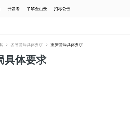
场
开发者
了解金山云
招标公告
热门搜索
云服务器
弹性IP
对象存储
IAM
案
各省管局具体要求
重庆管局具体要求
局具体要求