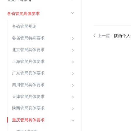
各省管局具体要求
视频云服务
云直播(KLS)
各省管局规则
云转码(KET)
上一篇：
陕西个人
各省管局特殊要求
边缘节点计算
北京管局具体要求
云安全
上海管局具体要求
金山云云防火墙
广东管局具体要求
大模型应用防火墙
四川管局具体要求
渗透测试
天津管局具体要求
云堡垒机
高防IP(KAD)
陕西管局具体要求
DDoS原生高防
重庆管局具体要求
主机安全