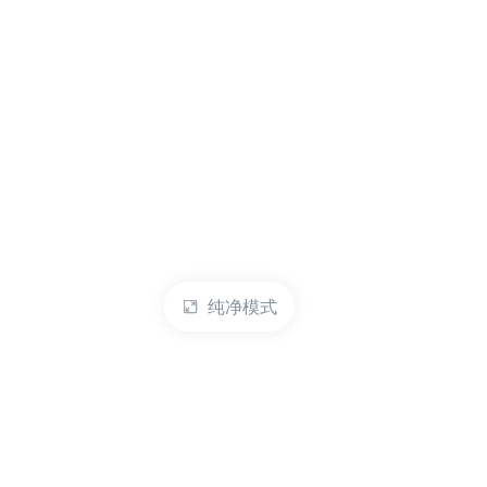
纯净模式
热门产品
账户管理
云服务器
管理控制台