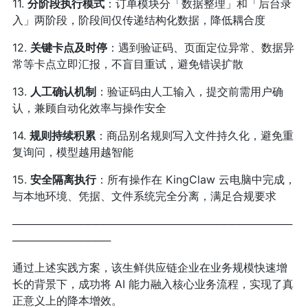
11.
分阶段执行模式
：订单模块分「数据整理」和「后台录
入」两阶段，阶段间仅传递结构化数据，降低耦合度
12.
关键卡点及时停
：遇到验证码、页面定位异常、数据异
常等卡点立即汇报，不盲目重试，避免错误扩散
13.
人工确认机制
：验证码由人工输入，提交前需用户确
认，兼顾自动化效率与操作安全
14.
规则持续积累
：商品别名规则写入文件持久化，避免重
复询问，模型越用越智能
15.
安全隔离执行
：所有操作在 KingClaw 云电脑中完成，
与本地环境、凭据、文件系统完全分离，满足合规要求
─────────────────────────────────────
─────────────
通过上述实践方案，该生鲜供应链企业在业务规模快速增
长的背景下，成功将 AI 能力融入核心业务流程，实现了真
正意义上的降本增效。