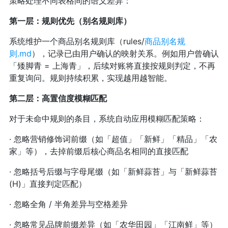
策略处理不同表格间的语义差异：
第一层：规则优先（别名规则库）
系统维护一个商品别名规则库（rules/
商品别名规
则.md
），记录已由用户确认的映射关系。例如用户曾确认
「矮脚青 = 上海青」，后续对账将直接按规则判定，不再
重复询问。规则持续积累，实现越用越智能。
第二层：高置信度模糊匹配
对于未命中规则的条目，系统自动应用模糊匹配策略：
· 忽略营销修饰词前缀（如「超值」「新鲜」「精品」「农
家」等），去掉前缀后核心商品名相同的直接匹配
· 忽略括号后缀与字母尾缀（如「新鲜蒜苔」与「新鲜蒜苔
(H)」直接判定匹配）
· 忽略全角 / 半角差异与空格差异
· 忽略常见品牌前缀差异（如「农华田园」「江南鲜」等）