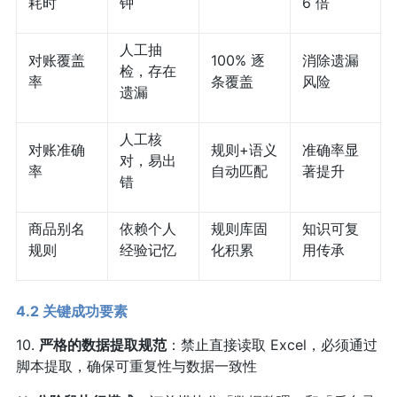
耗时
钟
6 倍
人工抽
对账覆盖
100% 逐
消除遗漏
检，存在
率
条覆盖
风险
遗漏
人工核
对账准确
规则+语义
准确率显
对，易出
率
自动匹配
著提升
错
商品别名
依赖个人
规则库固
知识可复
规则
经验记忆
化积累
用传承
4.2 关键成功要素
10.
严格的数据提取规范
：禁止直接读取 Excel，必须通过
脚本提取，确保可重复性与数据一致性