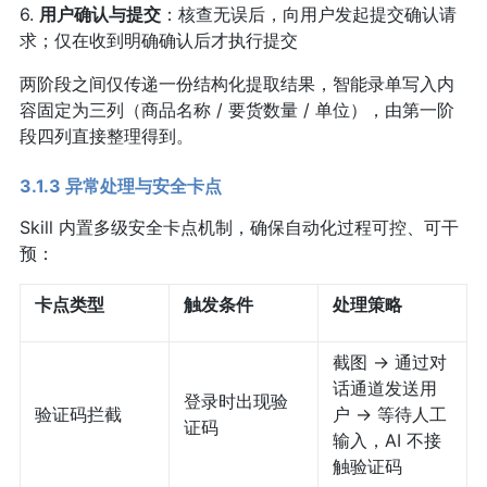
6.
用户确认与提交
：核查无误后，向用户发起提交确认请
求；仅在收到明确确认后才执行提交
两阶段之间仅传递一份结构化提取结果，智能录单写入内
容固定为三列（商品名称 / 要货数量 / 单位），由第一阶
段四列直接整理得到。
3.1.3 异常处理与安全卡点
Skill 内置多级安全卡点机制，确保自动化过程可控、可干
预：
卡点类型
触发条件
处理策略
截图 → 通过对
话通道发送用
登录时出现验
验证码拦截
户 → 等待人工
证码
输入，AI 不接
触验证码