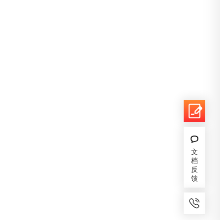
文
档
反
馈