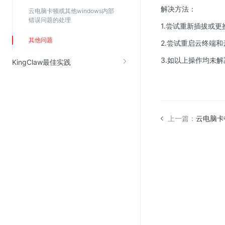
解决方法：
SSL证书管理
云电脑卡顿或其他windows内部
错误问题的处理
1.尝试重新插拔或更
云安全中心
其他问题
应急响应
2.尝试重启云终端
3.如以上操作均未
KingClaw最佳实践
合规性
资质认证
欧盟数据保护条例（GDPR）
上一篇：
云电脑卡