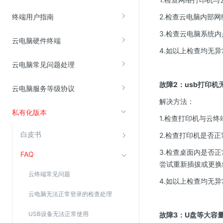
云直播(KLS)
终端用户指南
2.检查云电脑内部
云转码(KET)
3.检查云电脑系统
云电脑硬件终端
边缘节点计算
4.如以上检查均无
云电脑常见问题处理
云安全
故障2：usb打印机
云电脑服务等级协议
金山云云防火墙
解决方法：
大模型应用防火墙
私有化版本
1.检查打印机与云终
渗透测试
白皮书
2.检查打印机是否
云堡垒机
3.检查桌面内是否
高防IP(KAD)
FAQ
尝试重新插拔或更换
DDoS原生高防
云终端常见问题
4.如以上检查均无
主机安全
云电脑无法正常登录的检查处理
Web应用防火墙(WAF)
USB设备无法正常使用
故障3：U盘等大容
密钥管理服务