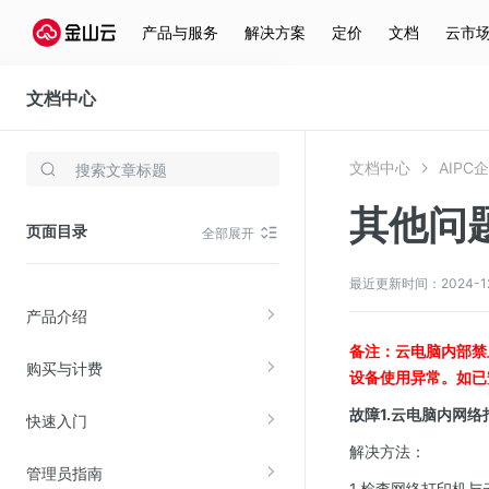
产品与服务
解决方案
定价
文档
云市
文档中心
AIPC企业电脑
文档中心
AIPC
存储与云分发
其他问
文件存储KPFS
页面目录
全部展开
CDN
对象存储(KS3)
最近更新时间：2024-12-1
产品介绍
云硬盘(EBS)
备注：云电脑内部禁
文件存储KFS
购买与计费
设备使用异常。如已
全站加速
故障1.云电脑内网
快速入门
在线迁移服务
解决方法：
管理员指南
视频云服务
1.检查网络打印机