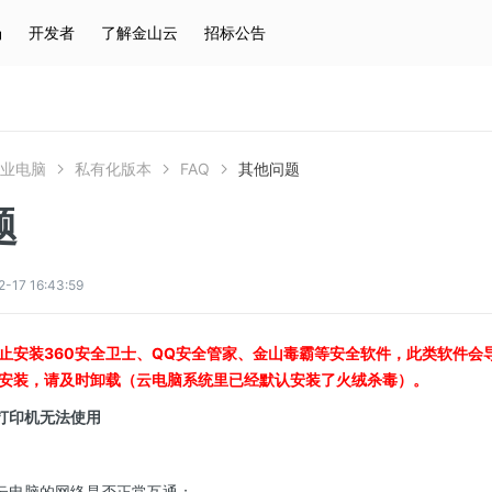
场
开发者
了解金山云
招标公告
热门搜索
云服务器
弹性IP
对象存储
IAM
企业电脑
私有化版本
FAQ
其他问题
题
7 16:43:59
止安装360安全卫士、QQ安全管家、金山毒霸等安全软件，此类软件会导
安装，请及时卸载（云电脑系统里已经默认安装了火绒杀毒）。
络打印机无法使用
与云电脑的网络是否正常互通；