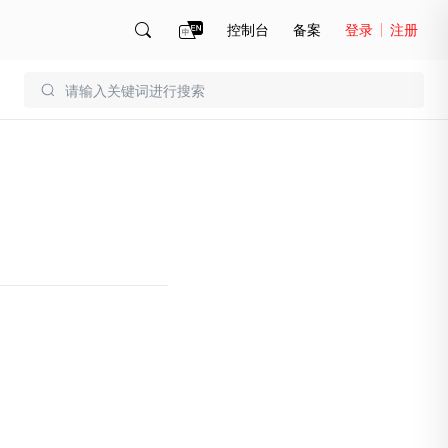
控制台
备案
登录
注册
账号管理
账单