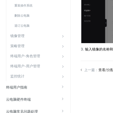
SSL证书管理
重装操作系统
云安全中心
删除云电脑
应急响应
退订云电脑
合规性
镜像管理
资质认证
策略管理
3.
输入镜像的名称
欧盟数据保护条例（GDPR）
终端用户-角色管理
终端用户-用户管理
上一篇：
查看/分
监控统计
终端用户指南
云电脑硬件终端
云电脑常见问题处理