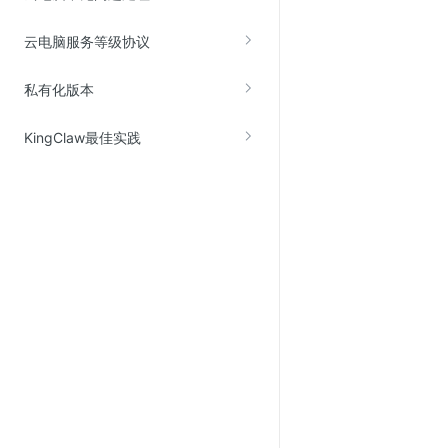
云电脑服务等级协议
私有化版本
KingClaw最佳实践