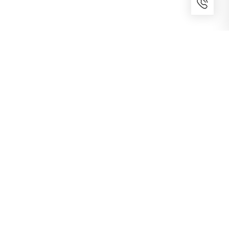
7x24小时服务
免费备案
建议反馈
专家服务
咨询热线
400-1070-808
在线客服