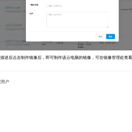
和描述后点击制作镜像后，即可制作该云电脑的镜像，可在镜像管理处查
配用户