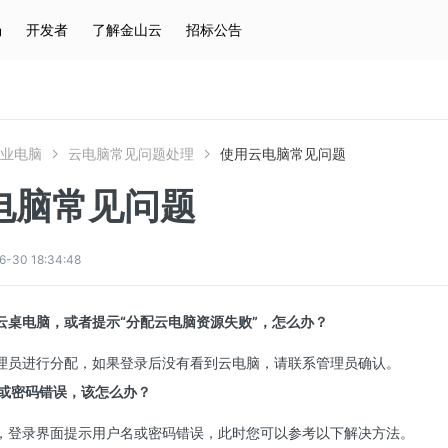
场
开发者
了解金山云
招标公告
热门搜索
云服务器
弹性IP
对象存储
IAM
企业电脑
云电脑常见问题处理
使用云电脑常见问题
电脑常见问题
30 18:34:48
到云桌电脑，或者提示“分配云电脑资源失败”，怎么办？
理员进行分配，如果登录后没有看到云电脑，请联系管理员确认。
名或密码错误，该怎么办？
，登录界面提示用户名或密码错误，此时您可以参考以下解决方法。