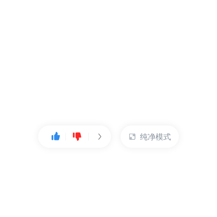
纯净模式
热门产品
账户管理
云服务器
管理控制台