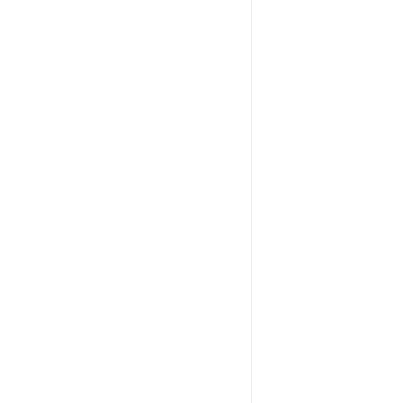
Web应用防火墙(WAF)
密钥管理服务
SSL证书管理
云安全中心
应急响应
合规性
资质认证
欧盟数据保护条例（GDPR）