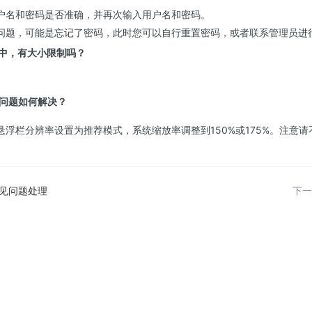
户名和密码是否准确，并再次输入用户名和密码。
问题，可能是忘记了密码，此时您可以自行重置密码，或者联系管理员进
脑中，有大小限制吗？
的问题如何解决？
浮栏分辨率设置为推荐模式，系统缩放率调整到150%或175%。注意请
见问题处理
下一