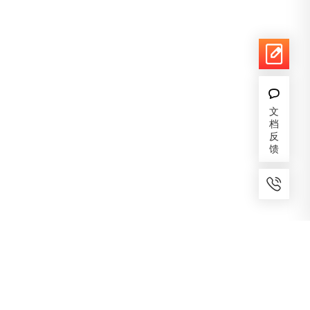
文
档
反
馈
7x24小时服务
免费备案