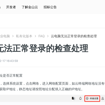
场
开发者
了解金山云
招标公告
热门搜索
云服务器
弹性IP
对象存储
IAM
企业电脑
私有化版本
FAQ
云电脑无法正常登录的检查处理
无法正常登录的检查处理
7 16:43:59
地址是否正常配置
，选择系统设置，点击网络，进入网络配置页面，如云终端网络地址没有任
获取IP地址，静态地址请按照地址分配填入正确的IP地址。