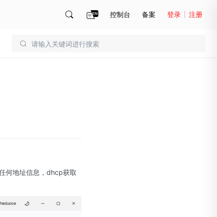
控制台
备案
登录
注册
账号管理
账单
何地址信息，dhcp获取