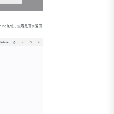
ing按钮，查看是否有返回