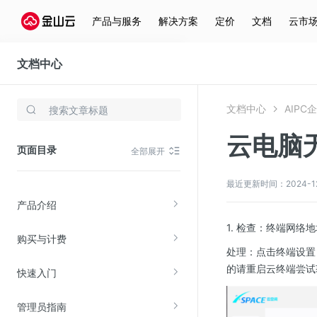
产品与服务
解决方案
定价
文档
云市
文档中心
AIPC企业电脑
文档中心
AIPC
存储与云分发
云电脑
文件存储KPFS
页面目录
全部展开
CDN
对象存储(KS3)
最近更新时间：2024-12-1
产品介绍
云硬盘(EBS)
1. 检查：终端网络
文件存储KFS
购买与计费
处理：点击终端设置
全站加速
的请重启云终端尝试
快速入门
在线迁移服务
管理员指南
视频云服务