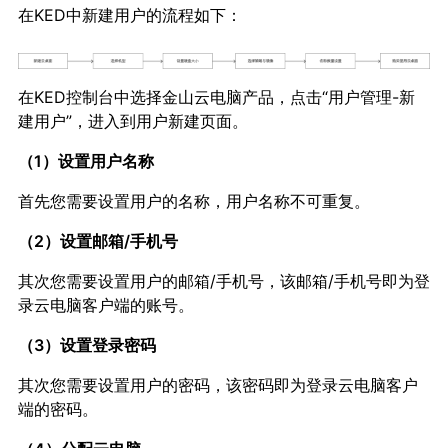
在KED中新建用户的流程如下：
在KED控制台中选择金山云电脑产品，点击“用户管理-新
建用户”，进入到用户新建页面。
（1）设置用户名称
首先您需要设置用户的名称，用户名称不可重复。
（2）设置邮箱/手机号
其次您需要设置用户的邮箱/手机号，该邮箱/手机号即为登
录云电脑客户端的账号。
（3）设置登录密码
其次您需要设置用户的密码，该密码即为登录云电脑客户
端的密码。