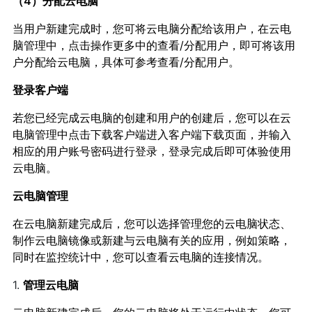
（4）分配云电脑
当用户新建完成时，您可将云电脑分配给该用户，在云电
脑管理中，点击操作更多中的查看/分配用户，即可将该用
户分配给云电脑，具体可参考
查看/分配用户
。
登录客户端
若您已经完成云电脑的创建和用户的创建后，您可以在云
电脑管理中点击下载客户端进入客户端下载页面，并输入
相应的用户账号密码进行登录，登录完成后即可体验使用
云电脑。
云电脑管理
在云电脑新建完成后，您可以选择管理您的云电脑状态、
制作云电脑镜像或新建与云电脑有关的应用，例如策略，
同时在监控统计中，您可以查看云电脑的连接情况。
1.
管理云电脑