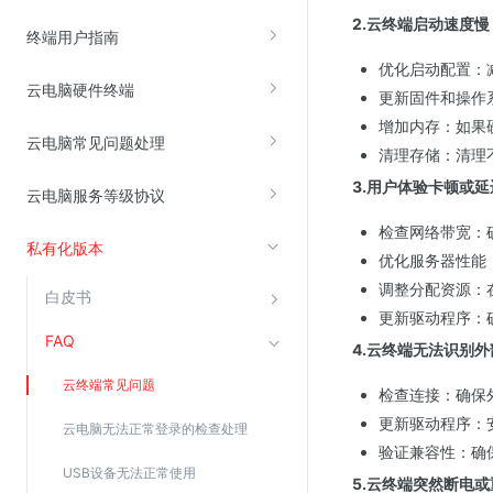
2.云终端启动速度
云直播(KLS)
终端用户指南
云转码(KET)
优化启动配置：
云电脑硬件终端
更新固件和操作
边缘节点计算
增加内存：如果
云电脑常见问题处理
清理存储：清理
云安全
3.用户体验卡顿或
云电脑服务等级协议
金山云云防火墙
检查网络带宽：
大模型应用防火墙
私有化版本
优化服务器性能
渗透测试
调整分配资源：
白皮书
云堡垒机
更新驱动程序：
高防IP(KAD)
FAQ
4.云终端无法识别
DDoS原生高防
云终端常见问题
检查连接：确保
主机安全
更新驱动程序：
云电脑无法正常登录的检查处理
Web应用防火墙(WAF)
验证兼容性：确
USB设备无法正常使用
密钥管理服务
5.云终端突然断电