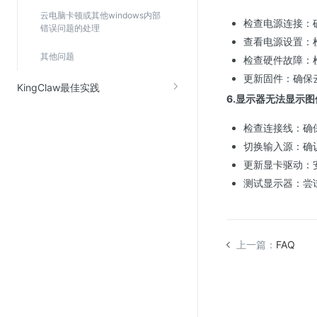
SSL证书管理
云电脑卡顿或其他windows内部
检查电源连接：
错误问题的处理
云安全中心
查看电源设置：
其他问题
应急响应
检查硬件故障：
更新固件：确保
KingClaw最佳实践
合规性
6.显示器无法显示
资质认证
检查连接线：确
欧盟数据保护条例（GDPR）
切换输入源：确
更新显卡驱动：
测试显示器：尝
上一篇：
FAQ