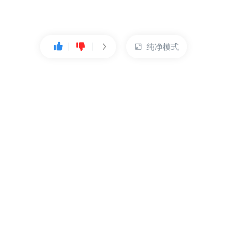
纯净模式
热门产品
账户管理
云服务器
管理控制台
数据库
账号管理
对象存储
实名认证
CDN
订单管理
弹性IP
资源目录
裸金属服务器
索取发票