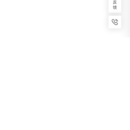
反
馈
7x24小时服务
免费备案
建议反馈
专家服务
咨询热线
400-1070-808