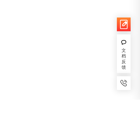
文
档
反
馈
7x24小时服务
免费备案