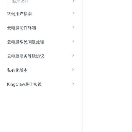
监控统计
Web应用防火墙(WAF)
终端用户指南
密钥管理服务
SSL证书管理
云电脑硬件终端
云安全中心
云电脑常见问题处理
应急响应
云电脑服务等级协议
合规性
资质认证
私有化版本
欧盟数据保护条例（GDPR）
KingClaw最佳实践