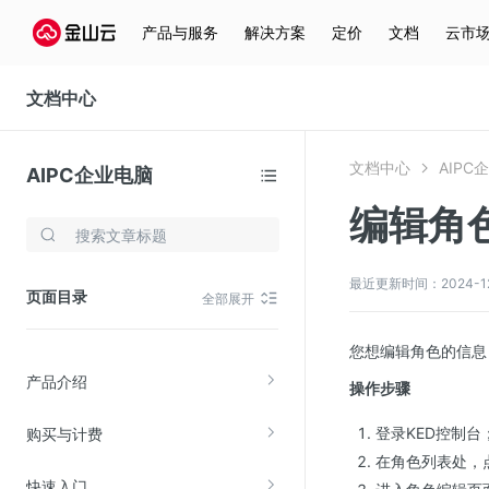
产品与服务
解决方案
定价
文档
云市
文档中心
文档中心
AIPC
AIPC企业电脑
编辑角
存储与云分发
文件存储KPFS
最近更新时间：2024-12-0
页面目录
全部展开
CDN
对象存储(KS3)
您想编辑角色的信息
产品介绍
云硬盘(EBS)
操作步骤
文件存储KFS
登录KED控制台
购买与计费
全站加速
在角色列表处，
快速入门
在线迁移服务