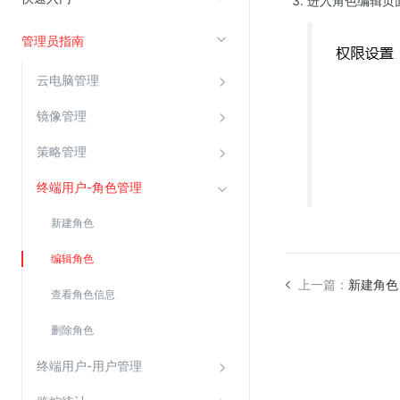
进入角色编辑页
管理员指南
视频云服务
云直播(KLS)
云电脑管理
云转码(KET)
镜像管理
边缘节点计算
策略管理
云安全
终端用户-角色管理
金山云云防火墙
新建角色
大模型应用防火墙
编辑角色
渗透测试
上一篇：
新建角色
查看角色信息
云堡垒机
高防IP(KAD)
删除角色
DDoS原生高防
终端用户-用户管理
主机安全