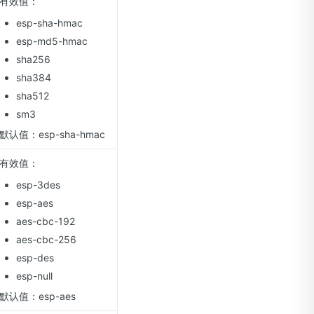
有效值：
esp-sha-hmac
esp-md5-hmac
sha256
sha384
sha512
sm3
默认值：esp-sha-hmac
有效值：
esp-3des
esp-aes
aes-cbc-192
aes-cbc-256
esp-des
esp-null
默认值：esp-aes