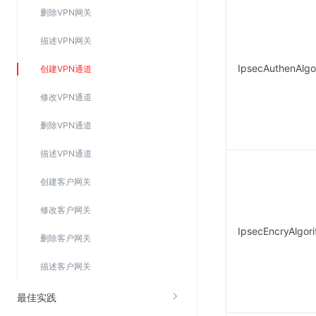
Web应用防火墙(WAF)
删除VPN网关
密钥管理服务
描述VPN网关
SSL证书管理
IpsecAuthenAlgo
创建VPN通道
云安全中心
修改VPN通道
应急响应
删除VPN通道
合规性
描述VPN通道
资质认证
创建客户网关
欧盟数据保护条例（GDPR）
修改客户网关
IpsecEncryAlgor
删除客户网关
描述客户网关
最佳实践