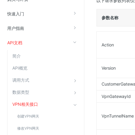
以下请求参数列表仅
快速入门
视频云服务
参数名称
云直播(KLS)
用户指南
云转码(KET)
API文档
Action
边缘节点计算
简介
云安全
API概览
Version
金山云云防火墙
调用方式
大模型应用防火墙
CustomerGatewa
渗透测试
数据类型
VpnGatewayId
云堡垒机
VPN相关接口
高防IP(KAD)
VpnTunnelName
创建VPN网关
DDoS原生高防
修改VPN网关
主机安全