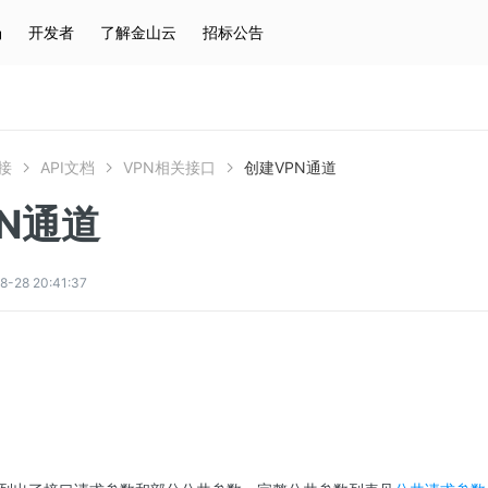
场
开发者
了解金山云
招标公告
热门搜索
云服务器
弹性IP
对象存储
IAM
接
API文档
VPN相关接口
创建VPN通道
N通道
8 20:41:37