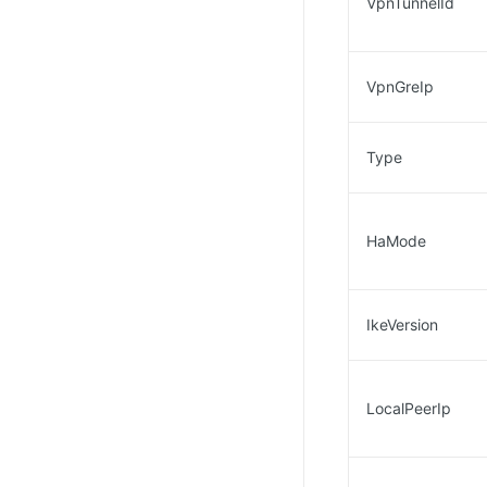
VpnTunnelId
VpnGreIp
Type
HaMode
IkeVersion
LocalPeerIp