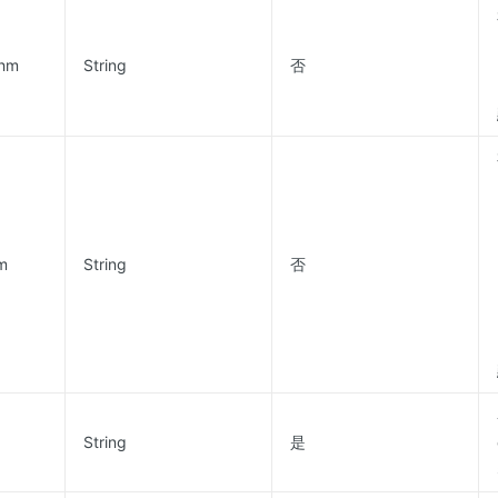
thm
String
否
hm
String
否
String
是