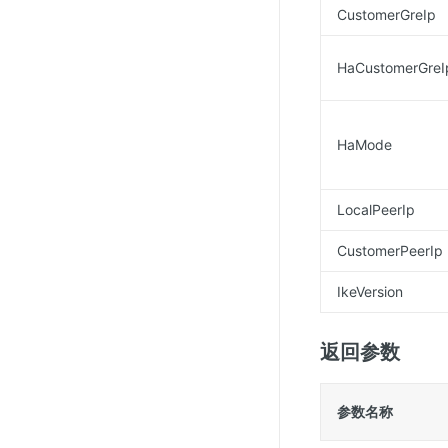
CustomerGreIp
HaCustomerGreI
HaMode
LocalPeerIp
CustomerPeerIp
IkeVersion
返回参数
参数名称