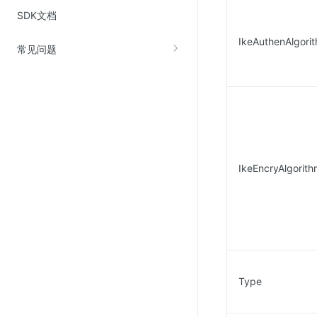
SDK文档
IkeAuthenAlgori
常见问题
IkeEncryAlgorit
Type