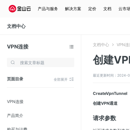
产品与服务
解决方案
定价
文档
云市
文档中心
文档中心
VPN连
VPN连接
创建VP
存储与云分发
文件存储KPFS
最近更新时间：2024-08-2
页面目录
全部展开
CDN
对象存储(KS3)
CreateVpnTunnel
VPN连接
云硬盘(EBS)
创建VPN通道
文件存储KFS
产品简介
请求参数
全站加速
购买与计费
在线迁移服务