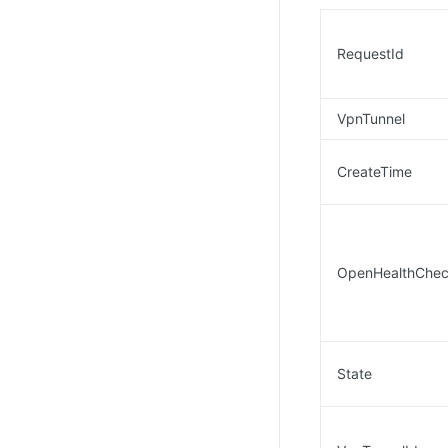
RequestId
VpnTunnel
CreateTime
OpenHealthChe
State