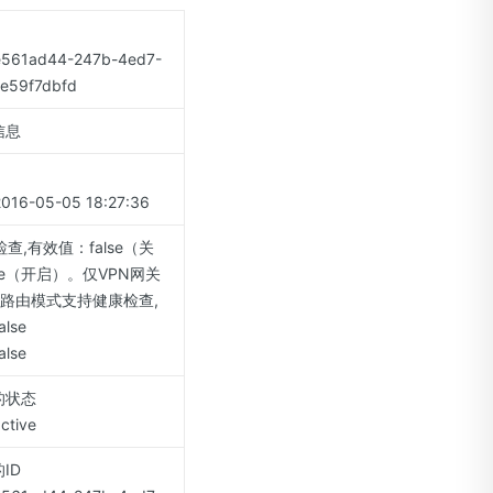
61ad44-247b-4ed7-
e59f7dbfd
信息
6-05-05 18:27:36
查,有效值：false（关
ue（开启）。仅VPN网关
的路由模式支持健康检查,
lse
lse
的状态
tive
ID