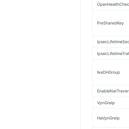
OpenHealthChe
PreSharedKey
IpsecLifetimeSe
IpsecLifetimeTraf
IkeDHGroup
EnableNatTraver
VpnGreIp
HaVpnGreIp