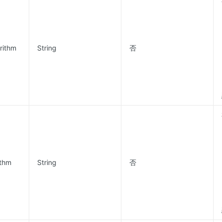
rithm
String
否
ithm
String
否