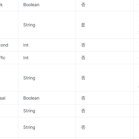
ck
Boolean
否
String
是
cond
Int
否
fic
Int
否
String
否
sal
Boolean
否
String
否
String
否