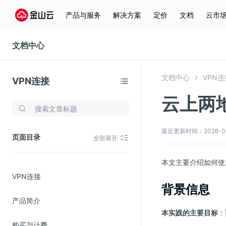
产品与服务
解决方案
定价
文档
云市
文档中心
文档中心
VPN连
VPN连接
云上两
存储与云分发
文件存储KPFS
最近更新时间：2026-05-1
页面目录
全部展开
CDN
对象存储(KS3)
本文主要介绍如何使
VPN连接
云硬盘(EBS)
背景信息
文件存储KFS
产品简介
全站加速
本实践的主要目标
：
购买与计费
在线迁移服务