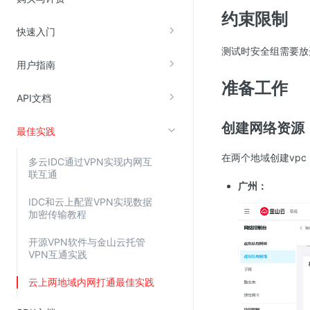
约束限制
快速入门
视频云服务
测试时安全组需要放
云直播(KLS)
用户指南
云转码(KET)
准备工作
API文档
边缘节点计算
创建网络资源
最佳实践
云安全
在两个地域创建vp
多云IDC通过VPN实现内网互
金山云云防火墙
联互通
广州：
大模型应用防火墙
IDC和云上配置VPN实现数据
渗透测试
加密传输教程
云堡垒机
开源VPN软件与金山云托管
VPN互通实践
高防IP(KAD)
DDoS原生高防
云上两地域内网打通最佳实践
主机安全