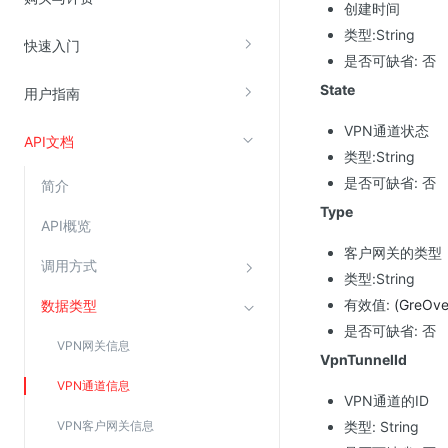
创建时间
类型:String
快速入门
视频云服务
是否可缺省: 否
云直播(KLS)
State
用户指南
云转码(KET)
VPN通道状态
API文档
边缘节点计算
类型:String
是否可缺省: 否
简介
云安全
Type
API概览
金山云云防火墙
客户网关的类型
调用方式
大模型应用防火墙
类型:String
渗透测试
有效值:
(GreOve
数据类型
是否可缺省: 否
云堡垒机
VPN网关信息
VpnTunnelId
高防IP(KAD)
VPN通道信息
DDoS原生高防
VPN通道的ID
VPN客户网关信息
类型: String
主机安全