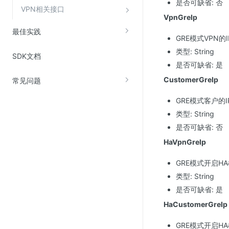
是否可缺省: 否
Web应用防火墙(WAF)
VPN相关接口
VpnGreIp
密钥管理服务
最佳实践
GRE模式VPN的I
SSL证书管理
类型: String
SDK文档
云安全中心
是否可缺省: 是
应急响应
CustomerGreIp
常见问题
合规性
GRE模式客户的I
类型: String
资质认证
是否可缺省: 否
欧盟数据保护条例（GDPR）
HaVpnGreIp
GRE模式开启HA
类型: String
是否可缺省: 是
HaCustomerGreIp
GRE模式开启H