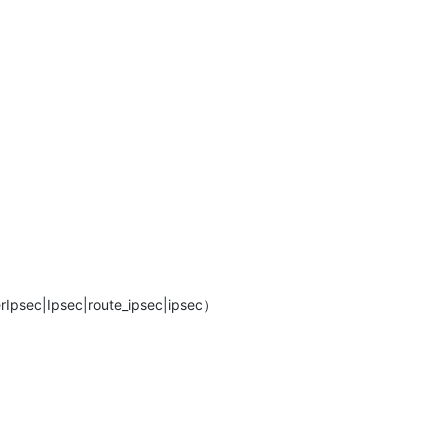
rIpsec|Ipsec|route_ipsec|ipsec）