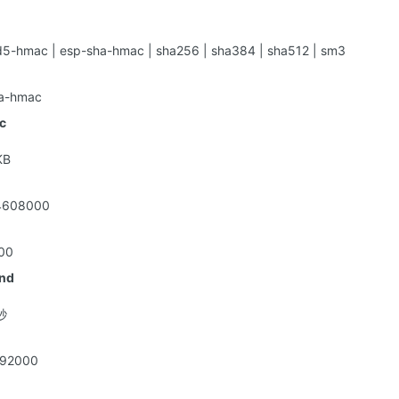
mac | esp-sha-hmac | sha256 | sha384 | sha512 | sm3
-hmac
ic
B
608000
00
ond
秒
92000