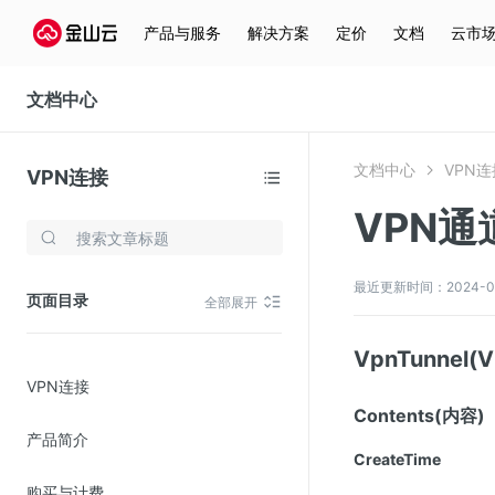
产品与服务
解决方案
定价
文档
云市
文档中心
文档中心
VPN连
VPN连接
VPN通
存储与云分发
文件存储KPFS
最近更新时间：2024-08-2
页面目录
全部展开
CDN
对象存储(KS3)
VpnTunnel
VPN连接
云硬盘(EBS)
Contents(内容)
文件存储KFS
产品简介
CreateTime
全站加速
购买与计费
在线迁移服务