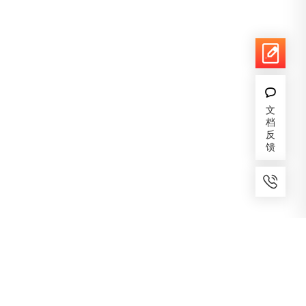
文
档
反
馈
7x24小时服务
免费备案