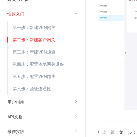
快速入门
视频云服务
云直播(KLS)
第一步：新建VPN网关
云转码(KET)
第二步：新建客户网关
边缘节点计算
第三步：新建VPN通道
云安全
第四步：配置本地网关设备
金山云云防火墙
第五步：配置VPN路由
大模型应用防火墙
第六步：验证连通性
渗透测试
用户指南
云堡垒机
高防IP(KAD)
API文档
DDoS原生高防
最佳实践
上一篇：
第一步：
主机安全