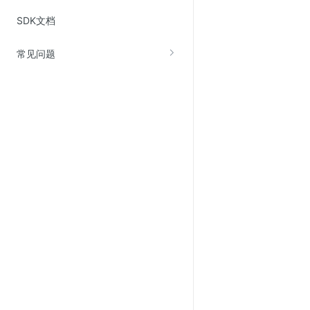
Web应用防火墙(WAF)
SDK文档
密钥管理服务
常见问题
SSL证书管理
云安全中心
应急响应
合规性
资质认证
欧盟数据保护条例（GDPR）