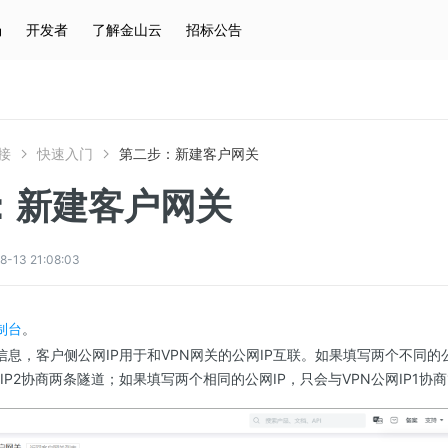
场
开发者
了解金山云
招标公告
热门搜索
云服务器
弹性IP
对象存储
IAM
接
快速入门
第二步：新建客户网关
：新建客户网关
3 21:08:03
制台
。
息，客户侧公网IP用于和VPN网关的公网IP互联。如果填写两个不同的公
网IP2协商两条隧道；如果填写两个相同的公网IP，只会与VPN公网IP1协