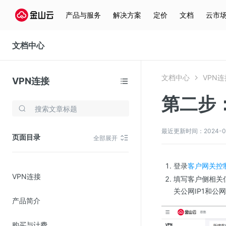
产品与服务
解决方案
定价
文档
云市
文档中心
文档中心
VPN连
VPN连接
第二步
存储与云分发
文件存储KPFS
最近更新时间：2024-08-1
页面目录
全部展开
CDN
对象存储(KS3)
登录
客户网关控
VPN连接
云硬盘(EBS)
填写客户侧相关信
关公网IP1和公
文件存储KFS
产品简介
全站加速
购买与计费
在线迁移服务