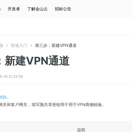
场
开发者
了解金山云
招标公告
热门搜索
云服务器
弹性IP
对象存储
IAM
接
快速入门
第三步：新建VPN通道
：新建VPN通道
5 21:22:36
制台
。
N网关和客户网关，填写预共享密钥用于用于VPN两侧校验。
说明