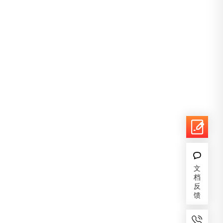
文
档
反
馈