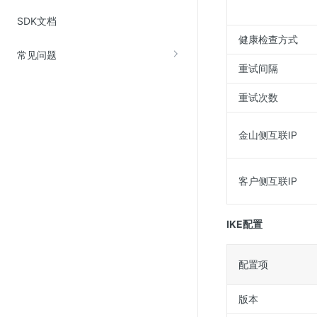
Web应用防火墙(WAF)
SDK文档
密钥管理服务
健康检查方式
常见问题
SSL证书管理
重试间隔
云安全中心
重试次数
应急响应
金山侧互联IP
合规性
资质认证
客户侧互联IP
欧盟数据保护条例（GDPR）
IKE配置
配置项
版本