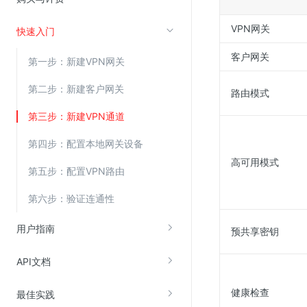
VPN网关
快速入门
视频云服务
客户网关
云直播(KLS)
第一步：新建VPN网关
云转码(KET)
第二步：新建客户网关
路由模式
边缘节点计算
第三步：新建VPN通道
云安全
第四步：配置本地网关设备
高可用模式
金山云云防火墙
第五步：配置VPN路由
大模型应用防火墙
第六步：验证连通性
渗透测试
用户指南
云堡垒机
预共享密钥
高防IP(KAD)
API文档
DDoS原生高防
健康检查
最佳实践
主机安全