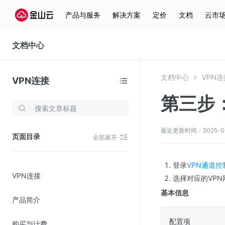
产品与服务
解决方案
定价
文档
云市
文档中心
文档中心
VPN连
VPN连接
第三步
存储与云分发
文件存储KPFS
最近更新时间：2025-06-2
页面目录
全部展开
CDN
对象存储(KS3)
登录
VPN通道控
VPN连接
云硬盘(EBS)
选择对应的VP
基本信息
文件存储KFS
产品简介
全站加速
配置项
购买与计费
在线迁移服务