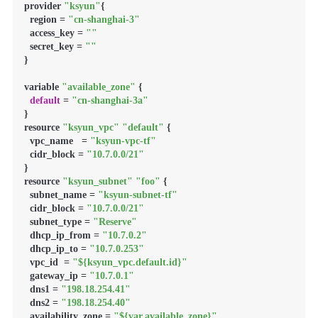
provider 
"ksyun"
{

  region = 
"cn-shanghai-3"
  access_key = 
""
  secret_key = 
""
}

variable 
"available_zone"
 {

default
 = 
"cn-shanghai-3a"
}

resource 
"ksyun_vpc"
"default"
 {

  vpc_name   = 
"ksyun-vpc-tf"
  cidr_block = 
"10.7.0.0/21"
}

resource 
"ksyun_subnet"
"foo"
 {

  subnet_name = 
"ksyun-subnet-tf"
  cidr_block = 
"10.7.0.0/21"
  subnet_type = 
"Reserve"
  dhcp_ip_from = 
"10.7.0.2"
  dhcp_ip_to = 
"10.7.0.253"
  vpc_id  = 
"${ksyun_vpc.default.id}"
  gateway_ip = 
"10.7.0.1"
  dns1 = 
"198.18.254.41"
  dns2 = 
"198.18.254.40"
  availability_zone = 
"${var.available_zone}"