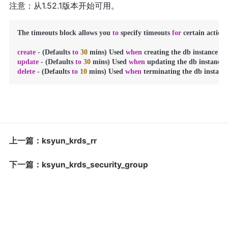
注意：从1.52.1版本开始可用。
The timeouts block allows you 
to
 specify timeouts 
for
 certain actions:
create
-
 (Defaults 
to
30
 mins) Used 
when
 creating the db instance (un
update
-
 (Defaults 
to
30
 mins) Used 
when
 updating the db instance (
delete
-
 (Defaults 
to
10
 mins) Used 
when
 terminating the db instance
上一篇：ksyun_krds_rr
下一篇：ksyun_krds_security_group