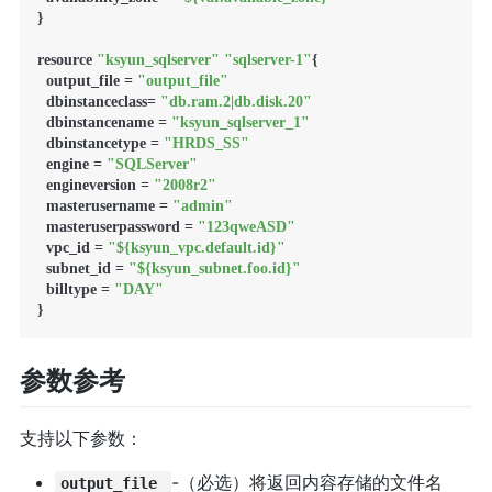
}

resource 
"ksyun_sqlserver"
"sqlserver-1"
{

  output_file = 
"output_file"
  dbinstanceclass= 
"db.ram.2|db.disk.20"
  dbinstancename = 
"ksyun_sqlserver_1"
  dbinstancetype = 
"HRDS_SS"
  engine = 
"SQLServer"
  engineversion = 
"2008r2"
  masterusername = 
"admin"
  masteruserpassword = 
"123qweASD"
  vpc_id = 
"${ksyun_vpc.default.id}"
  subnet_id = 
"${ksyun_subnet.foo.id}"
  billtype = 
"DAY"
}
参数参考
支持以下参数：
-（必选）将返回内容存储的文件名
output_file