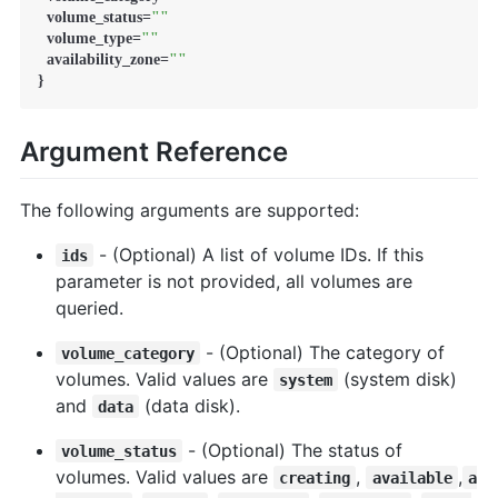
  volume_status=
""
  volume_type=
""
  availability_zone=
""
}
Argument Reference
The following arguments are supported:
- (Optional) A list of volume IDs. If this
ids
parameter is not provided, all volumes are
queried.
- (Optional) The category of
volume_category
volumes. Valid values are
(system disk)
system
and
(data disk).
data
- (Optional) The status of
volume_status
volumes. Valid values are
,
,
creating
available
a