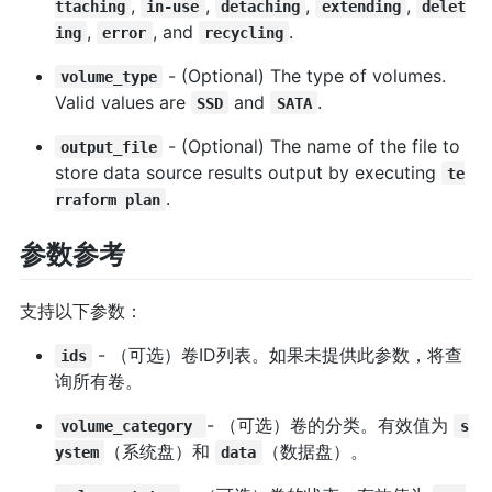
,
,
,
,
ttaching
in-use
detaching
extending
delet
,
, and
.
ing
error
recycling
- (Optional) The type of volumes.
volume_type
Valid values are
and
.
SSD
SATA
- (Optional) The name of the file to
output_file
store data source results output by executing
te
.
rraform plan
参数参考
支持以下参数：
- （可选）卷ID列表。如果未提供此参数，将查
ids
询所有卷。
- （可选）卷的分类。有效值为
volume_category
s
（系统盘）和
（数据盘）。
ystem
data