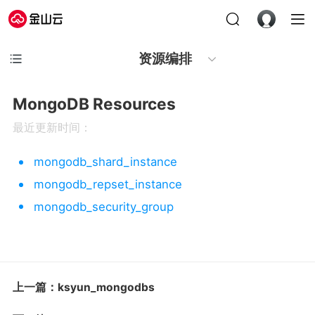
资源编排
MongoDB Resources
最近更新时间：
mongodb_shard_instance
mongodb_repset_instance
mongodb_security_group
上一篇：ksyun_mongodbs