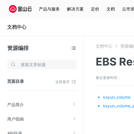
产品与服务
解决方案
定价
文档
云市
文档中心
文档中心
资源编
资源编排
EBS Re
存储与云分发
文件存储KPFS
最近更新时间：
页面目录
全部展开
CDN
对象存储(KS3)
ksyun_volume
产品简介
云硬盘(EBS)
ksyun_volume_a
文件存储KFS
用户指南
全站加速
API目录
在线迁移服务