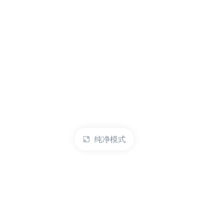
纯净模式
热门产品
账户管理
云服务器
管理控制台