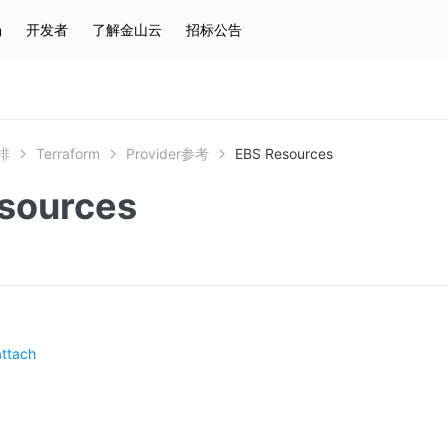
场
开发者
了解金山云
招标公告
热门搜索
云服务器
弹性IP
对象存储
IAM
排
Terraform
Provider参考
EBS Resources
sources
ttach