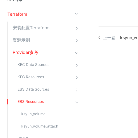
Terraform
视频云服务
云直播(KLS)
安装配置Terraform
云转码(KET)
上一篇：
ksyun_v
资源示例
边缘节点计算
Provider参考
云安全
KEC Data Sources
金山云云防火墙
KEC Resources
大模型应用防火墙
EBS Data Sources
渗透测试
EBS Resources
云堡垒机
高防IP(KAD)
ksyun_volume
DDoS原生高防
ksyun_volume_attach
主机安全