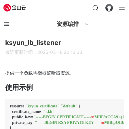
资源编排
ksyun_lb_listener
最近更新时间：2025-03-18 20:13:33
提供一个负载均衡器监听器资源。
使用示例
resource 
"ksyun_certificate"
"default"
 {

  certificate_name
=
"kkk"
  public_key
=
"-----BEGIN CERTIFICATE-----
\n
MIIE9zCCA9+gAw
  private_key
=
"-----BEGIN RSA PRIVATE KEY-----
\n
MIIEpQIBAA
}
