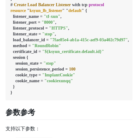
# 
Create
Load
Balancer
Listener
 with tcp 
protocol
resource
 "
ksyun_lb_listener
" "
default
" {

  listener_name 
=
"tf-xun"
,

  listener_port 
=
"8000"
,

  listener_protocol 
=
"HTTPS"
,

  listener_state 
=
"stop"
,

  load_balancer_id 
=
"7fae85e4-ab1a-415c-aef9-03a402c79d97"
,

  method 
=
"RoundRobin"
  certificate_id 
=
"${ksyun_certificate.default.id}"
  session {

    session_state 
=
"stop"
    session_persistence_period 
=
100
    cookie_type 
=
"ImplantCookie"
    cookie_name 
=
"cookiexunqq"
  }

}
参数参考
支持以下参数：