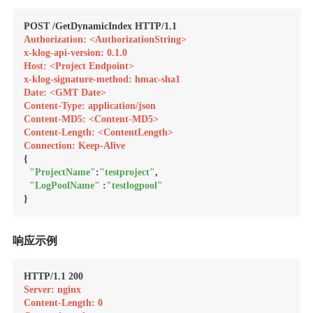
Authorization: <AuthorizationString>
x-klog-api-version: 0.1.0
Host: <Project Endpoint>
x-klog-signature-method: hmac-sha1
Date: <GMT Date>
Content-Type: application/json
Content-MD5: <Content-MD5>
Content-Length: <ContentLength>
Connection: Keep-Alive
{

"ProjectName"
:
"testproject"
,

"LogPoolName"
 :
"testlogpool"
响应示例
Server: nginx
Content-Length: 0