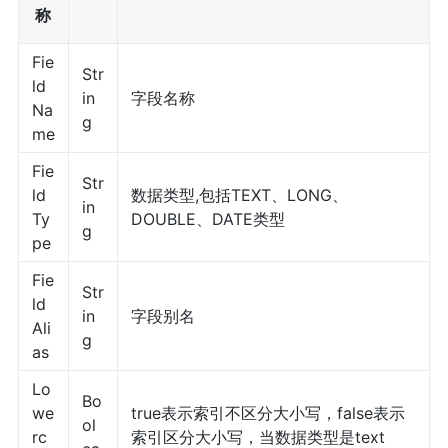
称
Fie
Str
ld
in
字段名称
Na
g
me
Fie
Str
ld
数据类型,包括TEXT、LONG、
in
Ty
DOUBLE、DATE类型
g
pe
Fie
Str
ld
in
字段别名
Ali
g
as
Lo
Bo
we
true表示索引不区分大小写，false表示
ol
rc
索引区分大小写，当数据类型是text