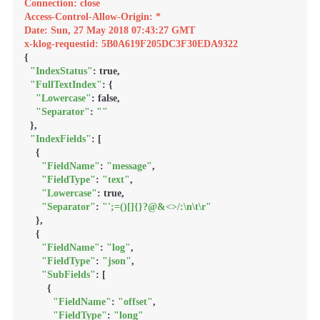
Connection: close
Access-Control-Allow-Origin: *
Date: Sun, 27 May 2018 07:43:27 GMT
x-klog-requestid: 5B0A619F205DC3F30EDA9322
{

"IndexStatus"
: true,

"FullTextIndex"
: {

"Lowercase"
: false,

"Separator"
: 
""
  },

"IndexFields"
: [

    {

"FieldName"
: 
"message"
,

"FieldType"
: 
"text"
,

"Lowercase"
: true,

"Separator"
: 
"';=()[]{}?@&<>/:\n\t\r"
    },

    {

"FieldName"
: 
"log"
,

"FieldType"
: 
"json"
,

"SubFields"
: [

        {

"FieldName"
: 
"offset"
,

"FieldType"
: 
"long"