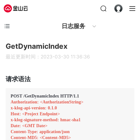
日志服务
GetDynamicIndex
最近更新时间：2023-03-30 11:36:36
请求语法
Authorization: <AuthorizationString>
x-klog-api-version: 0.1.0
Host: <Project Endpoint>
x-klog-signature-method: hmac-sha1
Date: <GMT Date>
Content-Type: application/json
Content-MD5: <Content-MD5>