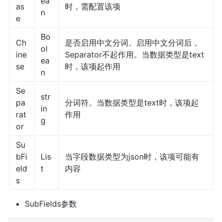
ea
as
时，需配置该项
n
e
Bo
Ch
是否启用中文分词。启用中文分词后，
ol
ine
Separator不起作用。当数据类型是text
ea
se
时，该项起作用
n
Se
str
pa
分词符。当数据类型是text时，该项起
in
rat
作用
g
or
Su
bFi
Lis
当字段数据类型为json时，该项可能有
eld
t
内容
s
SubFields参数