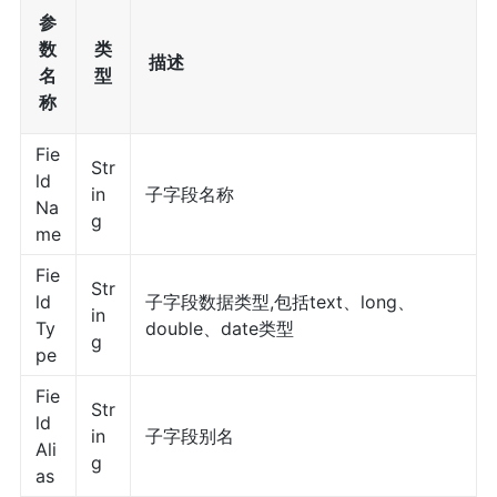
参
数
类
描述
名
型
称
Fie
Str
ld
in
子字段名称
Na
g
me
Fie
Str
ld
子字段数据类型,包括text、long、
in
Ty
double、date类型
g
pe
Fie
Str
ld
in
子字段别名
Ali
g
as