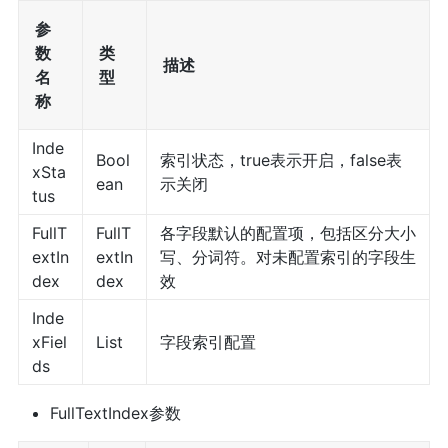
参
数
类
描述
名
型
称
Inde
Bool
索引状态，true表示开启，false表
xSta
ean
示关闭
tus
FullT
FullT
各字段默认的配置项，包括区分大小
extIn
extIn
写、分词符。对未配置索引的字段生
dex
dex
效
Inde
xFiel
List
字段索引配置
ds
FullTextIndex参数