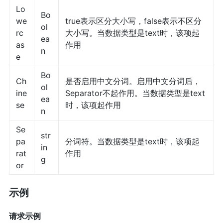
Lo
Bo
we
true表示区分大小写，false表示不区分
ol
rc
大小写。当数据类型是text时，该项起
ea
as
作用
n
e
Bo
Ch
是否启用中文分词。启用中文分词后，
ol
ine
Separator不起作用。当数据类型是text
ea
se
时，该项起作用
n
Se
str
pa
分词符。当数据类型是text时，该项起
in
rat
作用
g
or
示例
请求示例