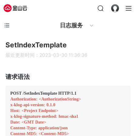
日志服务
SetIndexTemplate
最近更新时间：2023-03-30 11:36:36
请求语法
Authorization: <AuthorizationString>
x-klog-api-version: 0.1.0
Host: <Project Endpoint>
x-klog-signature-method: hmac-sha1
Date: <GMT Date>
Content-Type: application/json
Content-MD5: <Content-MD5>