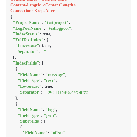
Content-Length: <ContentLength>
Connection: Keep-Alive
{

"ProjectName"
: 
"testproject"
,

"LogPoolName"
: 
"testlogpool"
,

"IndexStatus"
: true,

"FullTextIndex"
: {

"Lowercase"
: false,

"Separator"
: 
""
  },

"IndexFields"
: [

    {

"FieldName"
: 
"message"
,

"FieldType"
: 
"text"
,

"Lowercase"
: true,

"Separator"
: 
"';=()[]{}?@&<>/:\n\t\r"
    },

    {

"FieldName"
: 
"log"
,

"FieldType"
: 
"json"
,

"SubFields"
: [

        {

"FieldName"
: 
"offset"
,
