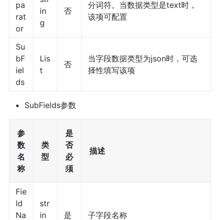
pa
分词符。当数据类型是text时，
in
否
rat
该项可配置
g
or
Su
bF
Lis
当字段数据类型为json时，可选
否
iel
t
择性填写该项
ds
SubFields参数
参
是
数
类
否
描述
名
型
必
称
须
Fie
ld
str
Na
in
是
子字段名称