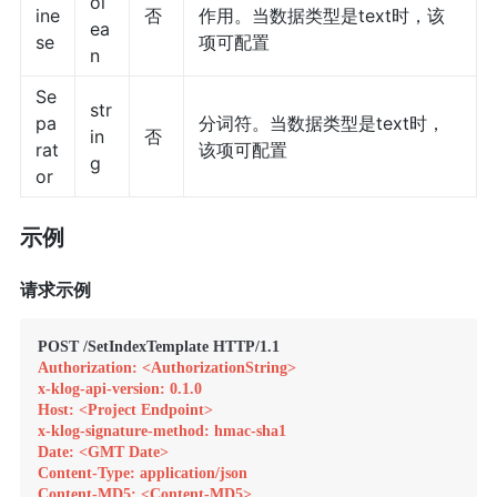
ol
ine
否
作用。当数据类型是text时，该
ea
se
项可配置
n
Se
str
pa
分词符。当数据类型是text时，
in
否
rat
该项可配置
g
or
示例
请求示例
Authorization: <AuthorizationString>
x-klog-api-version: 0.1.0
Host: <Project Endpoint>
x-klog-signature-method: hmac-sha1
Date: <GMT Date>
Content-Type: application/json
Content-MD5: <Content-MD5>