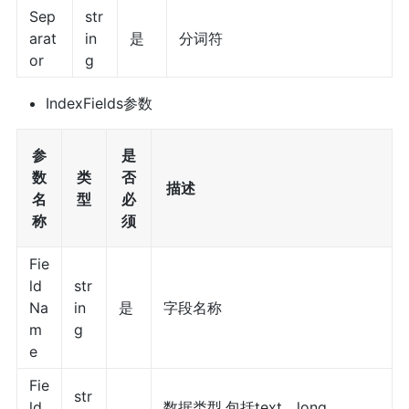
Sep
str
arat
in
是
分词符
or
g
IndexFields参数
参
是
数
类
否
描述
名
型
必
称
须
Fie
ld
str
Na
in
是
字段名称
m
g
e
Fie
str
ld
数据类型,包括text、long、