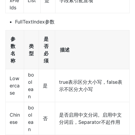
xFie
List
是
字段索引配置项
lds
FullTextIndex参数
参
是
数
类
否
描述
名
型
必
称
须
bo
Low
ol
true表示区分大小写，false表
erca
是
ea
示不区分大小写
se
n
bo
Chin
ol
是否启用中文分词。启用中文
否
ese
ea
分词后，Separator不起作用
n