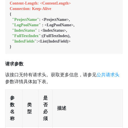
Content-Length: <ContentLength>
Connection: Keep-Alive
{

"ProjectName"
: <ProjectName>,

"LogPoolName"
 : <LogPoolName>,

"IndexStatus"
 : <IndexStatus>,

"FullTextIndex"
:(FullTextIndex),

"IndexFields"
:<List(IndexField)>

请求参数
该接口无特有请求头。获取更多信息，请参见
公共请求头
参数详情具体如下表。
参
是
数
类
否
描述
名
型
必
称
须