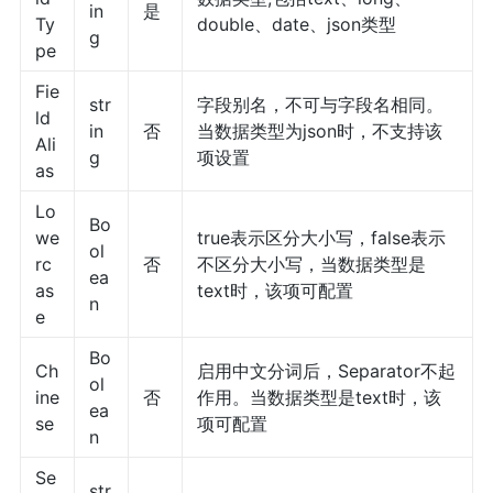
in
是
Ty
double、date、json类型
g
pe
Fie
str
字段别名，不可与字段名相同。
ld
in
否
当数据类型为json时，不支持该
Ali
g
项设置
as
Lo
Bo
we
true表示区分大小写，false表示
ol
rc
否
不区分大小写，当数据类型是
ea
as
text时，该项可配置
n
e
Bo
Ch
启用中文分词后，Separator不起
ol
ine
否
作用。当数据类型是text时，该
ea
se
项可配置
n
Se
str