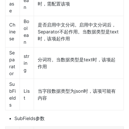
ea
as
时，需配置该项
n
e
Bo
Ch
是否启用中文分词。启用中文分词后，
ol
ine
Separator不起作用。当数据类型是text
ea
se
时，该项起作用
n
Se
str
pa
分词符。当数据类型是text时，该项起
in
rat
作用
g
or
Su
bFi
Lis
当字段数据类型为json时，该项可能有
eld
t
内容
s
SubFields参数