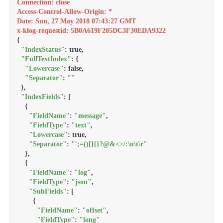
Connection: close
Access-Control-Allow-Origin: *
Date: Sun, 27 May 2018 07:43:27 GMT
x-klog-requestid: 5B0A619F205DC3F30EDA9322
{

"IndexStatus"
: true,

"FullTextIndex"
: {

"Lowercase"
: false,

"Separator"
: 
""
  },

"IndexFields"
: [

    {

"FieldName"
: 
"message"
,

"FieldType"
: 
"text"
,

"Lowercase"
: true,

"Separator"
: 
"';=()[]{}?@&<>/:\n\t\r"
    },

    {

"FieldName"
: 
"log"
,

"FieldType"
: 
"json"
,

"SubFields"
: [

        {

"FieldName"
: 
"offset"
,

"FieldType"
: 
"long"