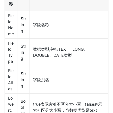
称
Fie
Str
ld
in
字段名称
Na
g
me
Fie
Str
ld
数据类型,包括TEXT、LONG、
in
Ty
DOUBLE、DATE类型
g
pe
Fie
Str
ld
in
字段别名
Ali
g
as
Lo
Bo
we
true表示索引不区分大小写，false表示
ol
rc
索引区分大小写，当数据类型是text