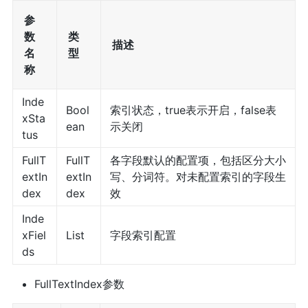
参
数
类
描述
名
型
称
Inde
Bool
索引状态，true表示开启，false表
xSta
ean
示关闭
tus
FullT
FullT
各字段默认的配置项，包括区分大小
extIn
extIn
写、分词符。对未配置索引的字段生
dex
dex
效
Inde
xFiel
List
字段索引配置
ds
FullTextIndex参数