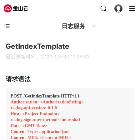
日志服务
GetIndexTemplate
最近更新时间：2023-03-30 11:36:41
请求语法
Authorization: <AuthorizationString>
x-klog-api-version: 0.1.0
Host: <Project Endpoint>
x-klog-signature-method: hmac-sha1
Date: <GMT Date>
Content-Type: application/json
Content-MD5: <Content-MD5>