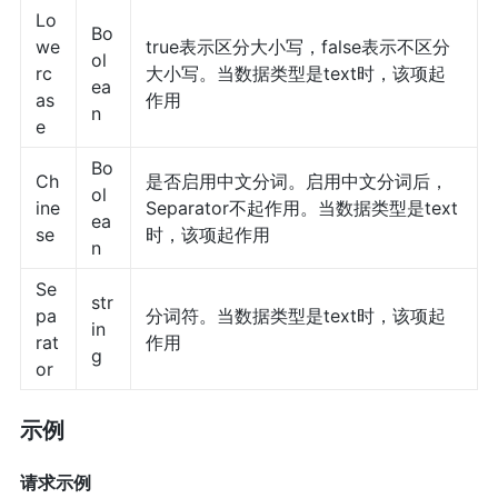
Lo
Bo
we
true表示区分大小写，false表示不区分
ol
rc
大小写。当数据类型是text时，该项起
ea
as
作用
n
e
Bo
Ch
是否启用中文分词。启用中文分词后，
ol
ine
Separator不起作用。当数据类型是text
ea
se
时，该项起作用
n
Se
str
pa
分词符。当数据类型是text时，该项起
in
rat
作用
g
or
示例
请求示例