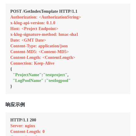
Authorization: <AuthorizationString>
x-klog-api-version: 0.1.0
Host: <Project Endpoint>
x-klog-signature-method: hmac-sha1
Date: <GMT Date>
Content-Type: application/json
Content-MD5: <Content-MD5>
Content-Length: <ContentLength>
Connection: Keep-Alive
{

"ProjectName"
:
"testproject"
,

"LogPoolName"
 :
"testlogpool"
响应示例
Server: nginx
Content-Length: 0