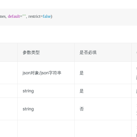
mes, 
default
=
""
, restrict=
false
参数类型
是否必填
json对象/json字符串
是
string
是
string
否