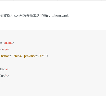
l值转换为json对象并输出到字段json_from_xml。
ks
</
name
>
3
</
age
>
s
nation
=
\
"
china
\" 
province
=
\
"
hb
\"/>
00
</
a
>
00
</
b
>
>