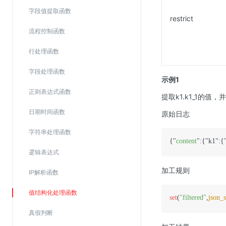
SSL证书管理
字段值提取函数
restrict
云安全中心
流程控制函数
应急响应
行处理函数
合规性
字段处理函数
示例1
资质认证
正则表达式函数
提取k1.k1_1的值，并
欧盟数据保护条例（GDPR）
日期时间函数
原始日志
字符串处理函数
{"
content
":{"k1":{
逻辑表达式
加工规则
IP解析函数
值结构化处理函数
set
(
"filtered"
,
json_s
真假判断