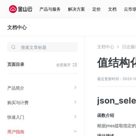
产品与服务
解决方案
定价
文档
云市
文档中心
日志服务
文档中心
日志服
存储与云分发
值结构
文件存储KPFS
页面目录
全部展开
CDN
对象存储(KS3)
最近更新时间：2023-04-
产品简介
云硬盘(EBS)
json_se
文件存储KFS
购买与计费
全站加速
函数介绍
快速入门
在线迁移服务
根据jmes提取指定
用户指南
视频云服务
语法描述