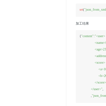
set
(
"json_from_xm
加工结果
{
"content"
:
"<user>

                <nam
                <age>2
                <addre
                <score>

                    <a>
                    <b
                </score>
            </user>"
,

            ,
"json_fro