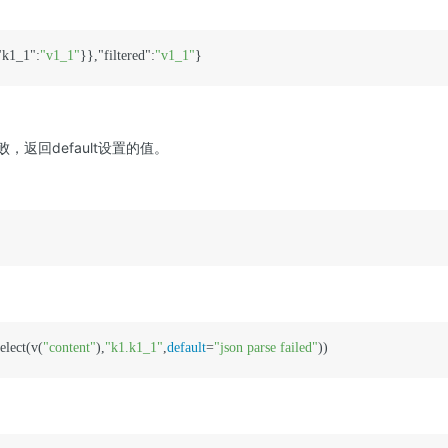
"k1_1":
"v1_1"
}},"filtered":
"v1_1"
败，返回default设置的值。
elect(v(
"content"
),
"k1.k1_1"
,
default
=
"json parse failed"