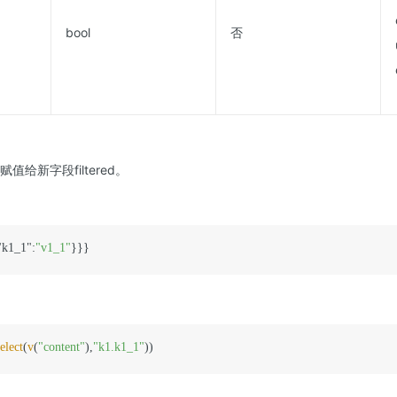
bool
否
赋值给新字段filtered。
"k1_1":
"v1_1"
elect
(
v
(
"content"
),
"k1.k1_1"