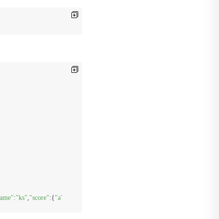
ame"
:
"ks"
,
"score"
:{
"a"
:
"100"
,
"b"
:
"200"