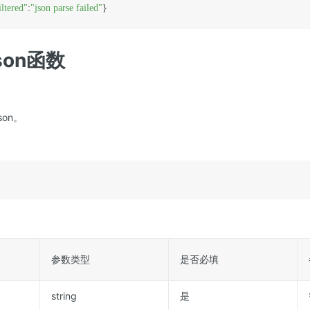
iltered"
:
"json parse failed"
json函数
son。
参数类型
是否必填
string
是