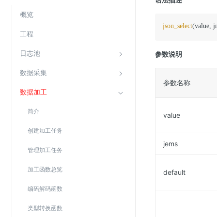
云直播(KLS)
概览
json_select
(value, j
云转码(KET)
工程
边缘节点计算
日志池
参数说明
云安全
数据采集
参数名称
金山云云防火墙
数据加工
大模型应用防火墙
简介
value
渗透测试
创建加工任务
云堡垒机
jems
高防IP(KAD)
管理加工任务
DDoS原生高防
加工函数总览
default
主机安全
编码解码函数
Web应用防火墙(WAF)
类型转换函数
密钥管理服务