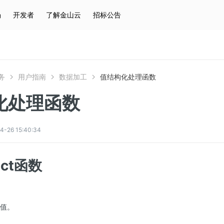
场
开发者
了解金山云
招标公告
热门搜索
云服务器
弹性IP
对象存储
IAM
务
用户指南
数据加工
值结构化处理函数
化处理函数
26 15:40:34
lect函数
的值。