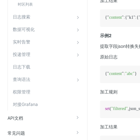
加工结果
时区列表
日志搜索
{"
content
":{"k1":{
数据可视化
示例2
实时告警
提取字段json转换失
投递管理
原始日志
日志下载
{"
content
":
"abc"
查询语法
权限管理
加工规则
对接Grafana
set
(
"filtered"
,json_s
API文档
加工结果
常见问题