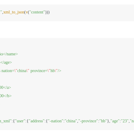
l"
,
xml_to_json
(
v
(
"content"
e>ks</name>

3</age>

ss nation=
\"
china
\"
 province=
\"
hb
\"
/>

100</a>

>200</b>



m_xml"
:{
"user"
:{
"address"
:{
"-nation"
:
"china"
,
"-province"
:
"hb"
},
"age"
:
"23"
,
"n