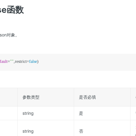
rse函数
son对象。
fault
=
""
,restrict=
false
参数类型
是否必填
string
是
string
否