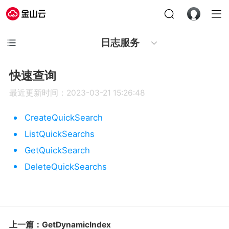
日志服务
快速查询
最近更新时间：2023-03-21 15:26:48
CreateQuickSearch
ListQuickSearchs
GetQuickSearch
DeleteQuickSearchs
上一篇：GetDynamicIndex