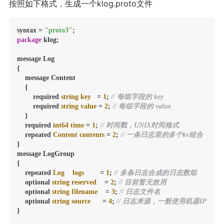
按照如下格式，生成一个klog.proto文件
syntax = 
"proto3"
package
 klog;

message Log

{

    message Content

    {

        required 
string
key
=
1
; 
// 每组字段的 key
        required 
string
value
=
2
; 
// 每组字段的 value
    }

    required 
int64
time
=
1
; 
// 时间戳，UNIX时间格式
    repeated 
Content
contents
=
2
; 
// 一条日志里的多个kv组合
}

message LogGroup

{

    repeated 
Log
logs
=
1
; 
// 多条日志合成的日志数组
    optional 
string
reserved
=
2
; 
// 目前暂无效用
    optional 
string
filename
=
3
; 
// 日志文件名
    optional 
string
source
=
4
; 
// 日志来源，一般使用机器IP
}
