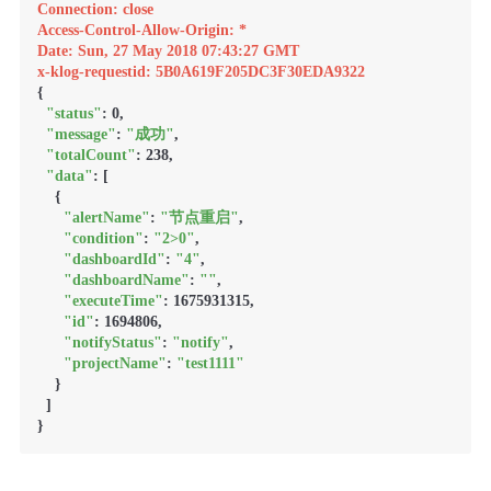
Connection: close
Access-Control-Allow-Origin: *
Date: Sun, 27 May 2018 07:43:27 GMT
x-klog-requestid: 5B0A619F205DC3F30EDA9322
{

"status"
: 0,

"message"
: 
"成功"
,

"totalCount"
: 238,

"data"
: [

    {

"alertName"
: 
"节点重启"
,

"condition"
: 
"2>0"
,

"dashboardId"
: 
"4"
,

"dashboardName"
: 
""
,

"executeTime"
: 1675931315,

"id"
: 1694806,

"notifyStatus"
: 
"notify"
,

"projectName"
: 
"test1111"
    }

  ]
