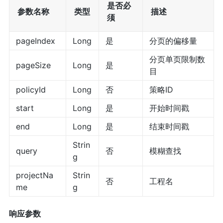
是否必
参数名称
类型
描述
须
pageIndex
Long
是
分页的偏移量
分页单页限制数
pageSize
Long
是
目
policyId
Long
否
策略ID
start
Long
是
开始时间戳
end
Long
是
结束时间戳
Strin
query
否
模糊查找
g
projectNa
Strin
否
工程名
me
g
响应参数