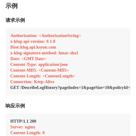
示例
请求示例
Authorization: <AuthorizationString>
x-klog-api-version: 0.1.0
Host:klog.api.ksyun.com
x-klog-signature-method: hmac-sha1
Date: <GMT Date>
Content-Type: application/json
Content-MD5: <Content-MD5>
Content-Length: <ContentLength>
Connection: Keep-Alive
响应示例
Server: nginx
Content-Length: 0