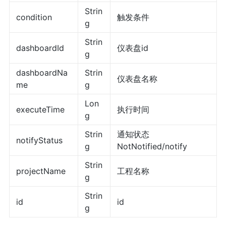
Strin
condition
触发条件
g
Strin
dashboardId
仪表盘id
g
dashboardNa
Strin
仪表盘名称
me
g
Lon
executeTime
执行时间
g
Strin
通知状态
notifyStatus
g
NotNotified/notify
Strin
projectName
工程名称
g
Strin
id
id
g