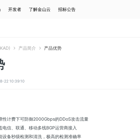
场
开发者
了解金山云
招标公告
热门搜索
云服务器
弹性IP
对象存储
IAM
KAD)
产品简介
产品优势
势
2 10:39:10
性计费下可防御2000Gbps的DDoS攻击流量
盖电信、联通、移动多线BGP运营商接入
能设备秒级检测和清洗，极高的检测准确率