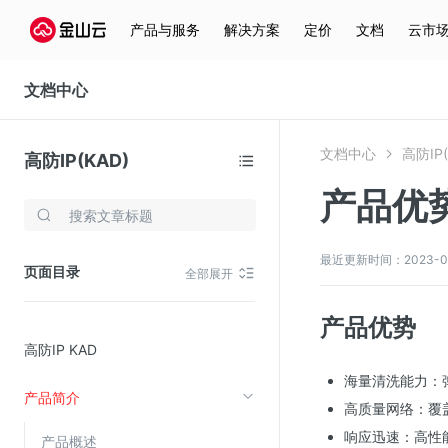
产品与服务
解决方案
定价
文档
云市
文档中心
文档中心
高防IP(
高防IP(KAD)
产品优
存储与云分发
文件存储KPFS
最近更新时间：2023-08-2
页面目录
全部展开
CDN
对象存储(KS3)
产品优势
高防IP KAD
云硬盘(EBS)
海量清洗能力：弹
文件存储KFS
产品简介
高质量网络：覆
全站加速
响应迅速：高性
产品概述
在线迁移服务