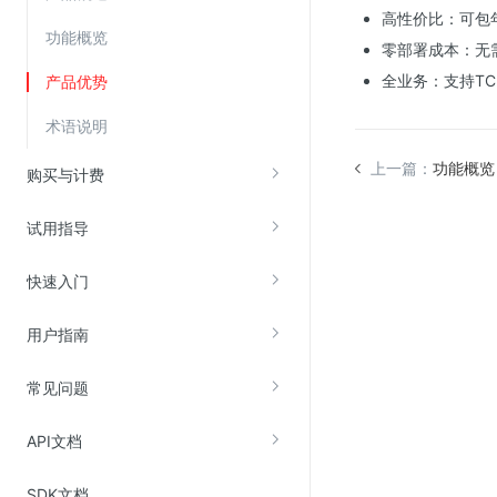
高性价比：可包
功能概览
零部署成本：无
视频云服务
全业务：支持TCP，
产品优势
云直播(KLS)
术语说明
云转码(KET)
上一篇：
功能概览
边缘节点计算
购买与计费
云安全
试用指导
金山云云防火墙
快速入门
大模型应用防火墙
用户指南
渗透测试
云堡垒机
常见问题
高防IP(KAD)
API文档
DDoS原生高防
主机安全
SDK文档