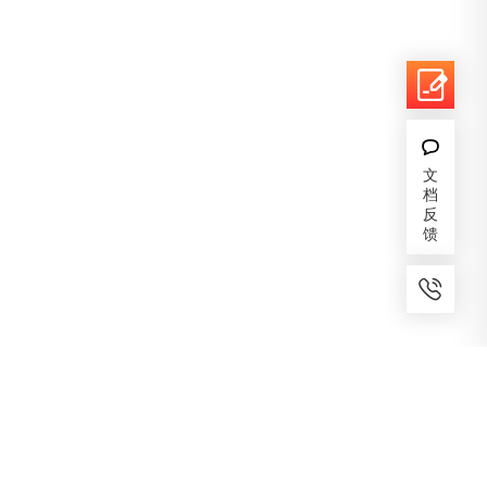
文
档
反
馈
7x24小时服务
免费备案