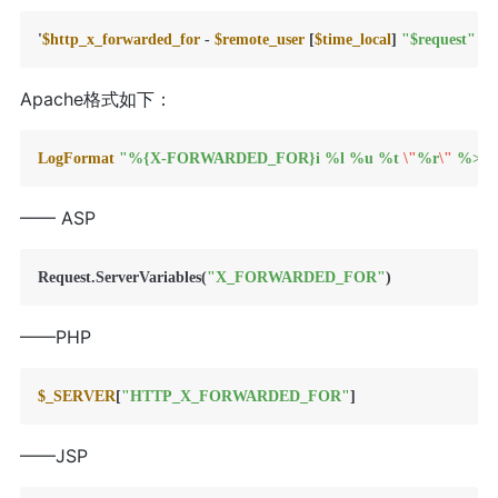
'
$http_x_forwarded_for
-
$remote_user
 [
$time_local
] 
"$request"
 ''
$
Apache格式如下：
LogFormat
"%{X-FORWARDED_FOR}i %l %u %t 
\"
%r
\"
 %>s 
—— ASP
Request.ServerVariables(
"X_FORWARDED_FOR"
——PHP
$_SERVER
[
"HTTP_X_FORWARDED_FOR"
——JSP