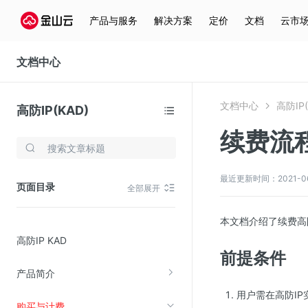
产品与服务
解决方案
定价
文档
云市
文档中心
文档中心
高防IP(
高防IP(KAD)
续费流
存储与云分发
文件存储KPFS
最近更新时间：2021-06-0
页面目录
全部展开
CDN
对象存储(KS3)
本文档介绍了续费高
高防IP KAD
云硬盘(EBS)
前提条件
文件存储KFS
产品简介
全站加速
用户需在高防I
购买与计费
在线迁移服务