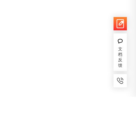
文
档
反
馈
7x24小时服务
免费备案