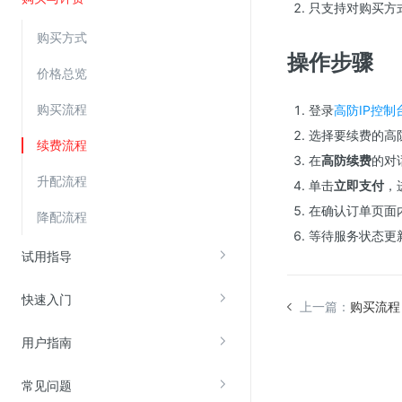
只支持对购买方
购买方式
视频云服务
操作步骤
价格总览
云直播(KLS)
云转码(KET)
购买流程
登录
高防IP控制
选择要续费的高防
边缘节点计算
续费流程
在
高防续费
的对
升配流程
云安全
单击
立即支付
，
在确认订单页面
金山云云防火墙
降配流程
等待服务状态更
大模型应用防火墙
试用指导
渗透测试
快速入门
云堡垒机
上一篇：
购买流程
高防IP(KAD)
用户指南
DDoS原生高防
常见问题
主机安全