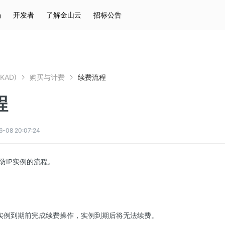
场
开发者
了解金山云
招标公告
热门搜索
云服务器
弹性IP
对象存储
IAM
KAD)
购买与计费
续费流程
程
8 20:07:24
防IP实例的流程。
P实例到期前完成续费操作，实例到期后将无法续费。