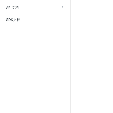
Web应用防火墙(WAF)
API文档
密钥管理服务
SDK文档
SSL证书管理
云安全中心
应急响应
合规性
资质认证
欧盟数据保护条例（GDPR）