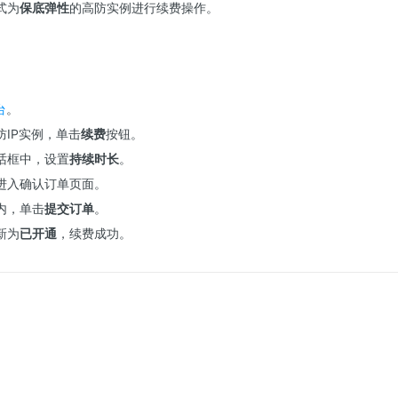
式为
保底弹性
的高防实例进行续费操作。
台
。
IP实例，单击
续费
按钮。
话框中，设置
持续时长
。
进入确认订单页面。
内，单击
提交订单
。
新为
已开通
，续费成功。