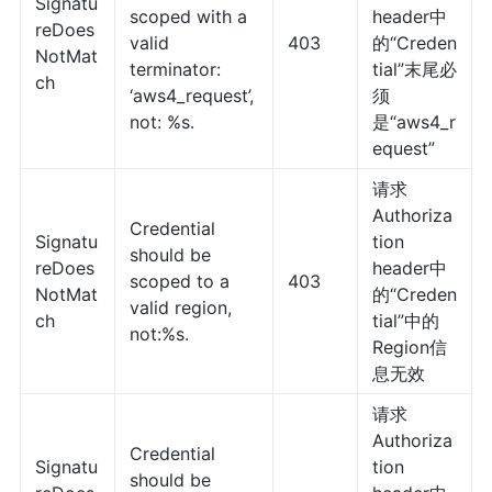
Signatu
scoped with a
header中
reDoes
valid
403
的“Creden
NotMat
terminator:
tial”末尾必
ch
‘aws4_request’,
须
not: %s.
是“aws4_r
equest”
请求
Authoriza
Credential
Signatu
tion
should be
reDoes
header中
scoped to a
403
NotMat
的“Creden
valid region,
ch
tial”中的
not:%s.
Region信
息无效
请求
Authoriza
Credential
Signatu
tion
should be