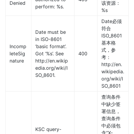
Denied
该资源：
perform: %s.
%s
Date必须
符合
Date must be
ISO_8601
in ISO-8601
基本格
Incomp
‘basic format’.
式，参
leteSig
Got ‘%s’. See
400
考：
nature
http://en.wikip
http://en.
edia.org/wiki/I
wikipedia.
SO_8601.
org/wiki/I
SO_8601
查询条件
中缺少签
署信息，
查询条件
中必须包
KSC query-
含”X-