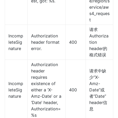
est, got: %s.
e/region/s
ervice/aw
s4_reques
t
请求
Incomp
Authorization
Authoriza
leteSig
header format
400
tion
nature
error.
header的
格式错误
Authorization
header
请求中缺
requires
少“X-
Incomp
existence of
Amz-
leteSig
either a ‘X-
400
Date”或
nature
Amz-Date’ or a
者“Date”
‘Date’ header,
header信
Authorization=
息
%s