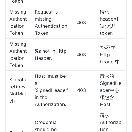
Token
Missing
Request is
请求
Authent
missing
header中
403
ication
Authentication
缺少认证
Token
Token.
token
Missing
%s不在
Authent
%s not in Http
403
Http
ication
Header.
header中
Token
Host’ must be
请求的
Signatu
a
SignedHe
reDoes
‘SignedHeader’
403
ader中必
NotMat
in the
须包含
ch
Authorization.
Host
请求
Credential
Authoriza
should be
tion