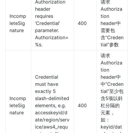
Authorization
请求
header
Authoriza
Incomp
requires
tion
leteSig
‘Credential’
400
header中
nature
parameter.
需要包
Authorization=
含“Creden
%s.
tial”参数
请求
Authoriza
tion
Credential
header中
must have
中“Creden
exactly 5
tial”至少包
Incomp
slash-delimited
含5项以斜
leteSig
elements, e.g.
400
杠分隔的
nature
accesskeyid/d
元素，
ate/region/serv
如：
ice/aws4_requ
keyid/dat