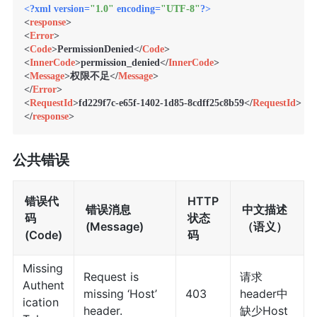
<?xml version=
"1.0"
 encoding=
"UTF-8"
?>
<
response
>
<
Error
>
<
Code
>
PermissionDenied
</
Code
>
<
InnerCode
>
permission_denied
</
InnerCode
>
<
Message
>
权限不足
</
Message
>
</
Error
>
<
RequestId
>
fd229f7c-e65f-1402-1d85-8cdff25c8b59
</
RequestId
>
</
response
>
公共错误
错误代
HTTP
错误消息
中文描述
码
状态
(Message)
（语义）
(Code)
码
Missing
Request is
请求
Authent
missing ‘Host’
403
header中
ication
header.
缺少Host