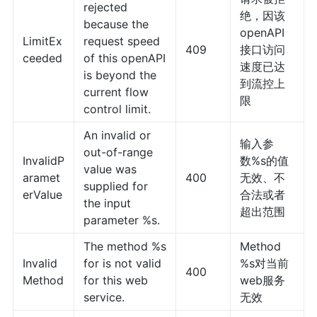
rejected
绝，因该
because the
openAPI
LimitEx
request speed
409
接口访问
ceeded
of this openAPI
速度已达
is beyond the
到流控上
current flow
限
control limit.
An invalid or
输入参
out-of-range
InvalidP
数%s的值
value was
aramet
400
无效、不
supplied for
erValue
合法或者
the input
超出范围
parameter %s.
The method %s
Method
Invalid
for is not valid
%s对当前
400
Method
for this web
web服务
service.
无效