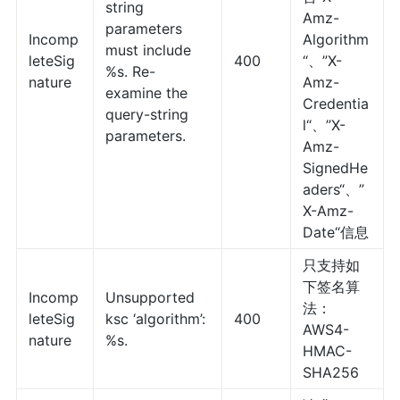
string
Amz-
parameters
Incomp
Algorithm
must include
leteSig
400
“、”X-
%s. Re-
nature
Amz-
examine the
Credentia
query-string
l“、”X-
parameters.
Amz-
SignedHe
aders“、”
X-Amz-
Date“信息
只支持如
下签名算
Incomp
Unsupported
法：
leteSig
ksc ‘algorithm’:
400
AWS4-
nature
%s.
HMAC-
SHA256