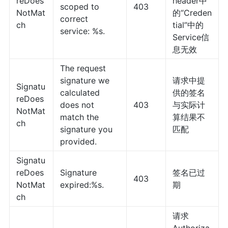
reDoes
header中
scoped to
403
NotMat
的“Creden
correct
ch
tial”中的
service: %s.
Service信
息无效
The request
signature we
请求中提
Signatu
calculated
供的签名
reDoes
does not
403
与实际计
NotMat
match the
算结果不
ch
signature you
匹配
provided.
Signatu
reDoes
Signature
签名已过
403
NotMat
expired:%s.
期
ch
请求