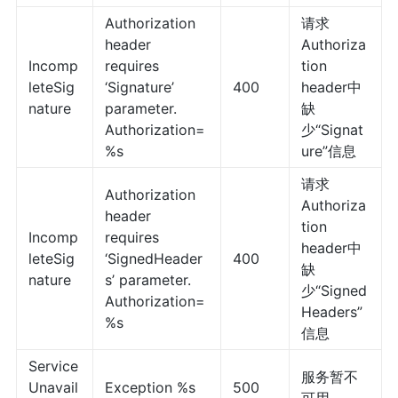
Authorization
请求
header
Authoriza
Incomp
requires
tion
leteSig
‘Signature’
400
header中
nature
parameter.
缺
Authorization=
少“Signat
%s
ure”信息
请求
Authorization
Authoriza
header
tion
Incomp
requires
header中
leteSig
‘SignedHeader
400
缺
nature
s’ parameter.
少“Signed
Authorization=
Headers”
%s
信息
Service
服务暂不
Unavail
Exception %s
500