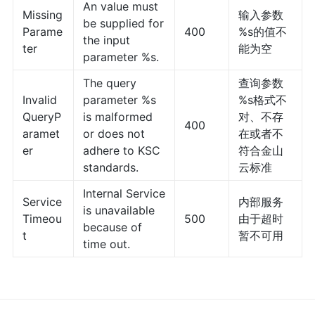
An value must
Missing
输入参数
be supplied for
Parame
400
%s的值不
the input
ter
能为空
parameter %s.
The query
查询参数
Invalid
parameter %s
%s格式不
QueryP
is malformed
对、不存
400
aramet
or does not
在或者不
er
adhere to KSC
符合金山
standards.
云标准
Internal Service
Service
内部服务
is unavailable
Timeou
500
由于超时
because of
t
暂不可用
time out.