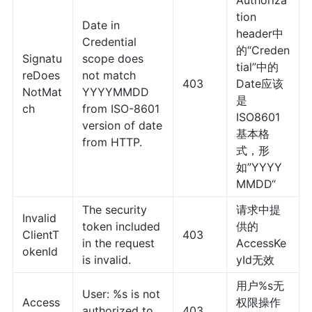
Authoriza
tion
Date in
header中
Credential
的“Creden
Signatu
scope does
tial”中的
reDoes
not match
403
Date应该
NotMat
YYYYMMDD
是
ch
from ISO-8601
ISO8601
version of date
基本格
from HTTP.
式，形
如”YYYY
MMDD“
The security
请求中提
Invalid
token included
供的
ClientT
403
in the request
AccessKe
okenId
is invalid.
yId无效
用户%s无
User: %s is not
Access
权限操作
authorized to
403