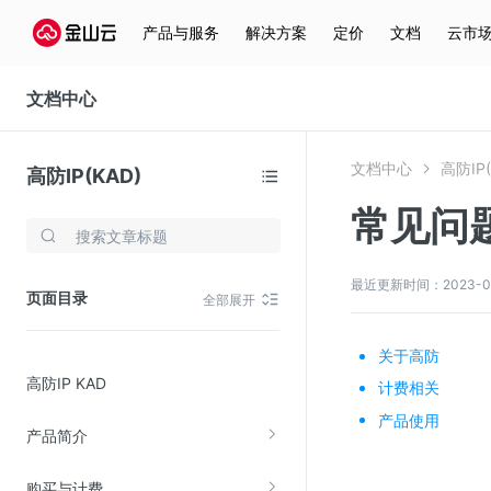
产品与服务
解决方案
定价
文档
云市
文档中心
文档中心
高防IP(
高防IP(KAD)
常见问
存储与云分发
文件存储KPFS
最近更新时间：2023-08-2
页面目录
全部展开
CDN
对象存储(KS3)
关于高防
高防IP KAD
云硬盘(EBS)
计费相关
产品使用
文件存储KFS
产品简介
全站加速
购买与计费
在线迁移服务