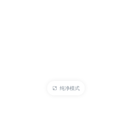
纯净模式
热门产品
账户管理
云服务器
管理控制台