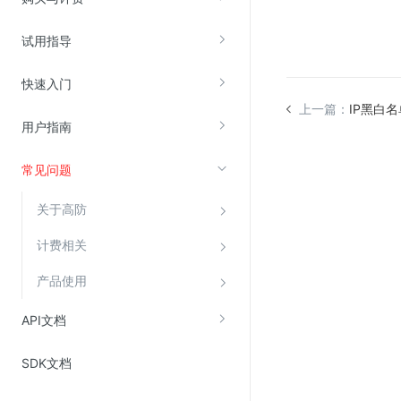
试用指导
视频云服务
云直播(KLS)
快速入门
云转码(KET)
上一篇：
IP黑白
用户指南
边缘节点计算
常见问题
云安全
关于高防
金山云云防火墙
大模型应用防火墙
计费相关
渗透测试
产品使用
云堡垒机
API文档
高防IP(KAD)
DDoS原生高防
SDK文档
主机安全