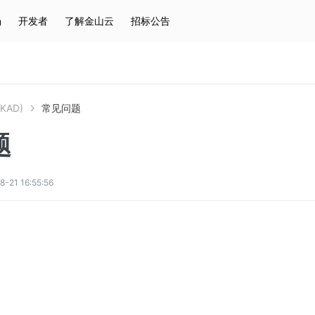
场
开发者
了解金山云
招标公告
热门搜索
云服务器
弹性IP
对象存储
IAM
KAD)
常见问题
题
1 16:55:56