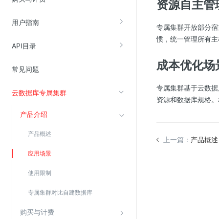
资源自主管
用户指南
视频云服务
专属集群开放部分宿
惯，统一管理所有主
云直播(KLS)
API目录
云转码(KET)
成本优化场
常见问题
边缘节点计算
专属集群基于云数据
云数据库专属集群
云安全
资源和数据库规格。
产品介绍
金山云云防火墙
大模型应用防火墙
产品概述
上一篇：
产品概述
渗透测试
应用场景
云堡垒机
使用限制
高防IP(KAD)
专属集群对比自建数据库
DDoS原生高防
主机安全
购买与计费