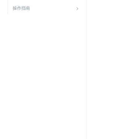
Web应用防火墙(WAF)
操作指南
密钥管理服务
SSL证书管理
云安全中心
应急响应
合规性
资质认证
欧盟数据保护条例（GDPR）