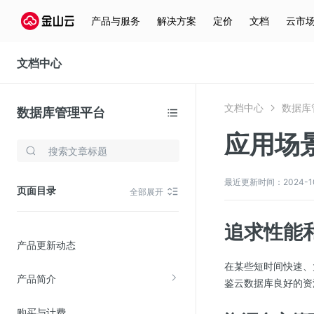
产品与服务
解决方案
定价
文档
云市
文档中心
文档中心
数据库
数据库管理平台
应用场
存储与云分发
文件存储KPFS
最近更新时间：2024-10-2
页面目录
全部展开
CDN
对象存储(KS3)
追求性能
产品更新动态
云硬盘(EBS)
在某些短时间快速、
文件存储KFS
产品简介
鉴云数据库良好的资
全站加速
购买与计费
在线迁移服务