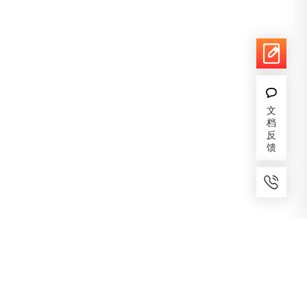
文
档
反
馈
7x24小时服务
免费备案