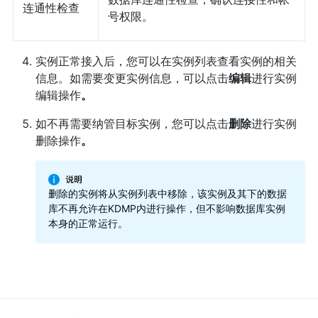
连通性检查
号权限。
实例正常接入后，您可以在实例列表查看实例的相关
信息。如需要变更实例信息，可以点击
编辑
进行实例
编辑操作
。
如不再需要纳管目标实例，您可以点击
删除
进行实例
删除操作
。
删除的实例将从实例列表中移除，该实例及其下的数据
库不再允许在KDMP内进行操作，但不影响数据库实例
本身的正常运行。