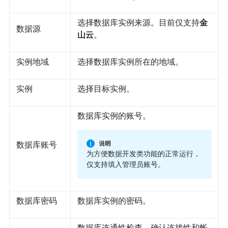
选择数据库实例来源。目前仅支持
金
数据源
山云
。
实例地域
选择数据库实例所在的地域。
实例
选择目标实例。
数据库实例的账号。
数据库账号
为方便数据开发类功能的正常运行，
仅支持填入管理员账号。
数据库密码
数据库实例的密码。
数据库连通性检查，确认连接性和帐