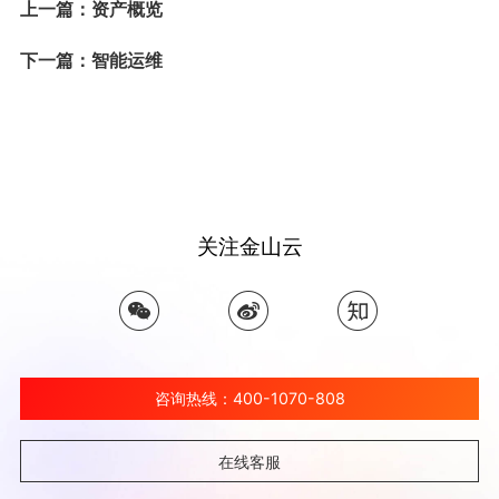
上一篇：资产概览
下一篇：智能运维
关注金山云
咨询热线：400-1070-808
在线客服