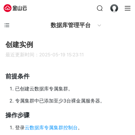
数据库管理平台
创建实例
最近更新时间：2025-05-19 15:23:11
前提条件
已创建云数据库专属集群。
专属集群中已添加至少3台裸金属服务器。
操作步骤
登录
云数据库专属集群控制台
。