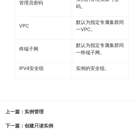
管理员密码
码。
默认为指定专属集群同
VPC
一VPC。
默认为指定专属集群同
终端子网
一终端子网。
IPV4安全组
实例的安全组。
上一篇：实例管理
下一篇：创建只读实例