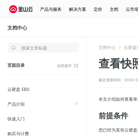
产品与服务
解决方案
定价
文档
云市
文档中心
云硬盘(EBS)
文档中心
云硬盘(
存储与云分发
查看快
文件存储KPFS
页面目录
全部展开
CDN
对象存储(KS3)
最近更新时间：2024-04-1
云硬盘 EBS
云硬盘(EBS)
本文介绍如何查看单
文件存储KFS
产品介绍
全站加速
前提条件
快速入门
在线迁移服务
您已经为某块云硬盘
购买与计费
视频云服务