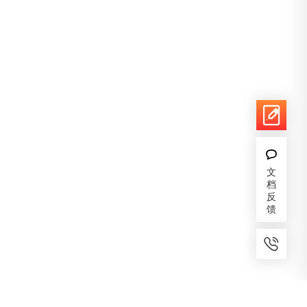
文
档
反
馈