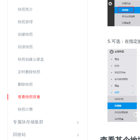
SSL证书管理
快照简介
云安全中心
快照原理
应急响应
创建快照
5.可选：在指
合规性
回滚快照
资质认证
快照创建云硬盘
欧盟数据保护条例（GDPR）
定时删除快照
删除快照
查看快照容量
快照计费
专属块存储集群
回收站