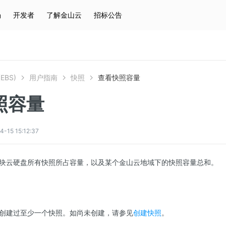
场
开发者
了解金山云
招标公告
热门搜索
云服务器
弹性IP
对象存储
IAM
EBS)
用户指南
快照
查看快照容量
照容量
5 15:12:37
块云硬盘所有快照所占容量，以及某个金山云地域下的快照容量总和。
创建过至少一个快照。如尚未创建，请参见
创建快照
。