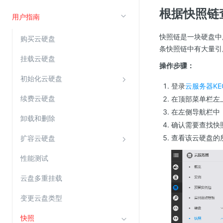
根据快照链
云直播(KLS)
用户指南
云转码(KET)
快照链是一块硬盘中
购买云硬盘
边缘节点计算
条快照链中有大量引
挂载云硬盘
操作步骤：
云安全
初始化云硬盘
登录
云服务器KE
金山云云防火墙
续费云硬盘
在顶部菜单栏左
大模型应用防火墙
在左侧导航栏中
卸载和删除
渗透测试
确认需要查找快
云堡垒机
查看该云硬盘的
扩容云硬盘
高防IP(KAD)
性能测试
DDoS原生高防
云盘多重挂载
主机安全
变更云盘类型
Web应用防火墙(WAF)
密钥管理服务
快照