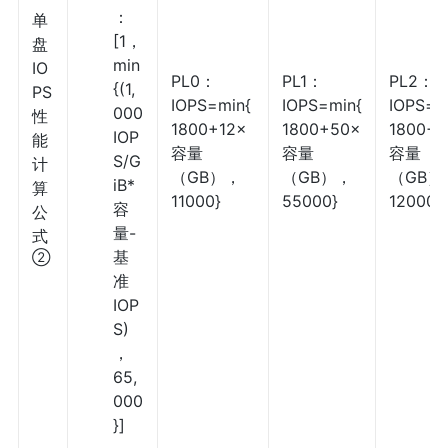
：
单
[1，
盘
min
IO
PL0：
PL1：
PL2：
{(1,
PS
IOPS=min{
IOPS=min{
IOPS=m
000
性
1800+12×
1800+50×
1800+
IOP
能
容量
容量
容量
S/G
计
（GB），
（GB），
（GB）
iB*
算
11000}
55000}
120000
容
公
量-
式
基
②
准
IOP
S)
，
65,
000
}]