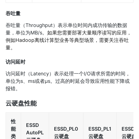
吞吐量
吞吐量（Throughput）表示单位时间内成功传输的数据
量，单位为MB/s。
如果您需要部署大量顺序读写的应用，
例如Hadoop离线计算型业务等典型场景，需要关注吞吐
量。
访问延时
访问延时（Latency）表示处理一个I/O请求所需的时间，
单位为s、ms或者μs。过高的时延会导致应用性能下降或
报错。
云硬盘性能
性
ESSD
能
ESSD_PL0
ESSD_PL1
ESSD_
AutoPL
类
云硬盘
云硬盘
云硬盘