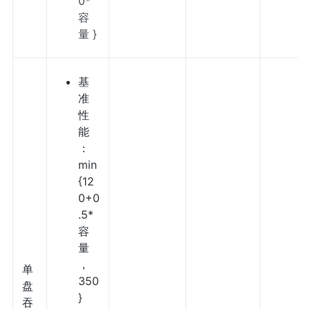
0*
容
量 }
基
准
性
能
：
min
{12
0+0
.5*
容
量
，
单
350
盘
}
吞