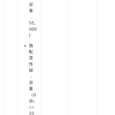
容
量
，
55,
000
}
预
配
置
性
能
：
容
量
（G
iB）
>=
20