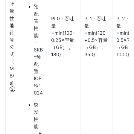
吐
预
量
配
性
PL0：吞吐
PL1：吞吐
PL2：
置
能
量
量
量
性
计
=min{100+
=min{120
=min{1
能
算
0.25×容量
+0.5×容量
0.5×容
：
公
（GB），
（GB），
（GB）
8
KB
式
180}
350}
1000}
*预
（
配
M
置
B/
IOP
s)
S/1,
②
024
突
发
性
能
：
8