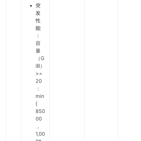
突
发
性
能
：
容
量
（G
iB）
>=
20
：
min
{
850
00
，
1,00